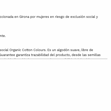
ccionada en Girona por mujeres en riesgo de exclusión social y
nte.
ocial Organic Cotton Colours. Es un algodón suave, libre de
Guarantee garantiza trazabilidad del producto, desde las semillas
a la biodiversidad y se asegura la sostenibilidad del cultivo.
la transformación industrial.
co.