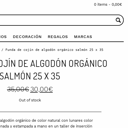
0 items -
0,00
€
IOS
DECORACIÓN
REGALOS
MARCAS
/ Funda de cojín de algodón orgánico salmón 25 x 35
OJÍN DE ALGODÓN ORGÁNICO
SALMÓN 25 X 35
Original
Current
35,00
€
30,00
€
price
price
was:
is:
Out of stock
35,00€.
30,00€.
algodón orgánico de color natural con lunares color
nada y estampada a mano en un taller de inserción