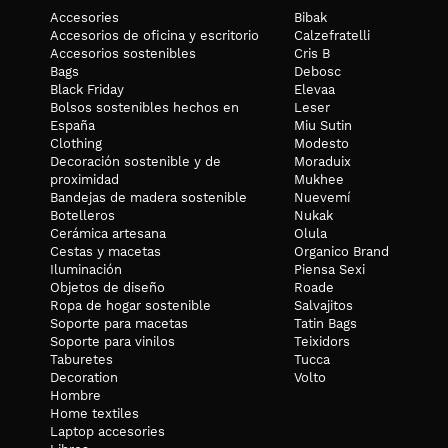
Accesories
Bibak
Accesorios de oficina y escritorio
Calzefratelli
Accesorios sostenibles
Cris B
Bags
Debosc
Black Friday
Elevaa
Bolsos sostenibles hechos en
Leser
España
Miu Sutin
Clothing
Modesto
Decoración sostenible y de
Moraduix
proximidad
Mukhee
Bandejas de madera sostenible
Nuevemí
Botelleros
Nukak
Cerámica artesana
Olula
Cestas y macetas
Organico Brand
Iluminación
Piensa Sexi
Objetos de diseño
Roade
Ropa de hogar sostenible
Salvajitos
Soporte para macetas
Tatin Bags
Soporte para vinilos
Teixidors
Taburetes
Tucca
Decoration
Volto
Hombre
Home textiles
Laptop accesories