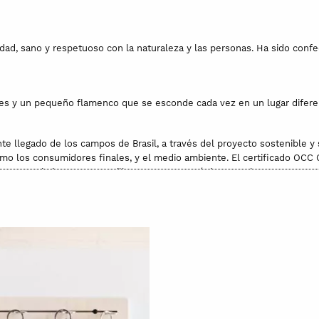
idad, sano y respetuoso con la naturaleza y las personas. Ha sido confe
res y un pequeño flamenco que se esconde cada vez en un lugar difere
e llegado de los campos de Brasil, a través del proyecto sostenible y s
como los consumidores finales, y el medio ambiente. El certificado OCC 
 de comercio justo. Las semillas no son transgénicas, por lo que se respet
a y libres de plásticos.
dioambiente y a las personas en toda la cadena, desde el cultivo hasta 
 de inserción laboral de Girona.
ura media. Es una prenda de gran calidad, elaborada con algodón orgáni