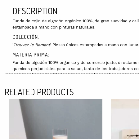
DESCRIPTION
Funda de cojín de algodón orgánico 100%, de gran suavidad y cal
estampada a mano con pinturas naturales.
COLECCIÓN:
‘
Trouvez le flamant
‘. Piezas únicas estampadas a mano con luna
MATERIA PRIMA:
Funda de algodón 100% orgánico y de comercio justo, directament
químicos perjudiciales para la salud, tanto de los trabajadores 
orgánicas hasta el tejido final, incorporando criterios sociales y
Los lunares se elaboran con pigmentos naturales, a la tiza, al agu
RELATED PRODUCTS
Los hilos tienen el certificado GOTS, que garantiza respeto al me
FABRICACIÓN:
La confección es artesanal, local y social. Se realiza en un taller
CUIDADOS:
Se puede lavar en la lavadora a 30 grados y planchar a temperat
MEDIDAS: