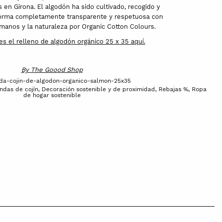
 en Girona. El algodón ha sido cultivado, recogido y
orma completamente transparente y respetuosa con
anos y la naturaleza por Organic Cotton Colours.
s el relleno de algodón orgánico 25 x 35 aquí.
By
The Goood Shop
da-cojin-de-algodon-organico-salmon-25x35
undas de cojín
,
Decoración sostenible y de proximidad
,
Rebajas %
,
Ropa
de hogar sostenible