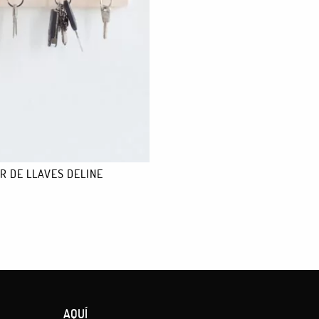
a.
 días. A Europa tiene un coste de 18 euros y tarda de 8 a 10 días.
R DE LLAVES DELINE
AQUÍ