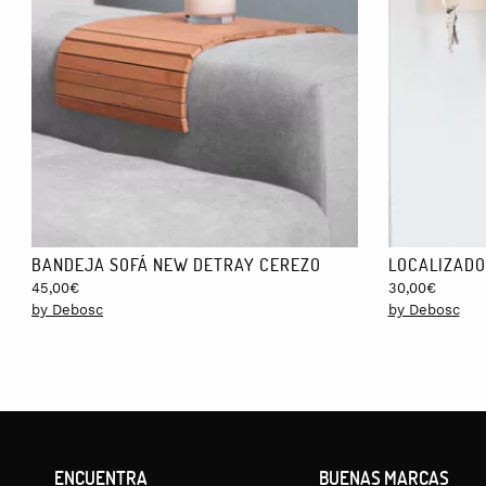
Mide 25 x 35 cm.
COLORES:
En este tamaño está disponible en salmón, mostaza y verde agu
ENVÍO GRATIS:
El envío a España está incluido en el precio final y tarda de 6 a 8
BANDEJA SOFÁ NEW DETRAY CEREZO
LOCALIZADO
45,00
€
30,00
€
by Debosc
by Debosc
ENCUENTRA
BUENAS MARCAS