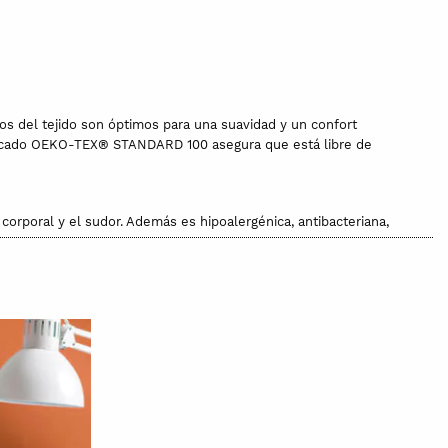
os del tejido son óptimos para una suavidad y un confort
rtificado OEKO-TEX® STANDARD 100 asegura que está libre de
corporal y el sudor. Además es hipoalergénica, antibacteriana,
recimiento. Además es un tejido de alta durabilidad y, en el