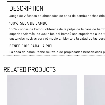
DESCRIPTION
Juego de 2 fundas de almohadas de seda de bambú hechas étic
100% SEDA DE BAMBÚ:
100% viscosa de bambú obtenida de la pulpa de la caña de bambú 
superior. Además los 300 hilos del bambú son superiores a los 1
sustancias nocivas para el medio ambiente y la salud de las per
BENEFICIOS PARA LA PIEL:
La seda de bambú tiene multitud de propiedades beneficiosas para
antiolor y antiácaros, y se dice que previene el encrespamiento de
BENEFICIOS PARA EL MEDIOAMBIENTE
RELATED PRODUCTS
La seda de bambú es una fibra de bajo impacto ambiental, con un
caso del de estas sábanas, tiene certificado OEKO-TEX® STANDA
ACABADO:
El cierre de las fundas es tipo sobre, sin botones o cremallera.
El juego incluye dos fundas de almohada del mismo color. No in
Las fundas se entregan en una bolsa reutilizable del mismo col