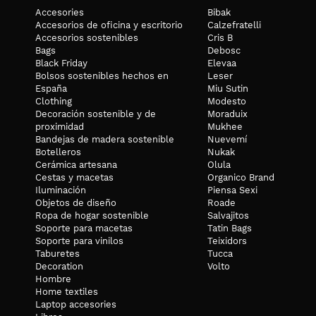
Accesories
Bibak
Accesorios de oficina y escritorio
Calzefratelli
Accesorios sostenibles
Cris B
Bags
Debosc
Black Friday
Elevaa
Bolsos sostenibles hechos en
Leser
España
Miu Sutin
Clothing
Modesto
Decoración sostenible y de
Moraduix
proximidad
Mukhee
Bandejas de madera sostenible
Nuevemí
Botelleros
Nukak
Cerámica artesana
Olula
Cestas y macetas
Organico Brand
Iluminación
Piensa Sexi
Objetos de diseño
Roade
Ropa de hogar sostenible
Salvajitos
Soporte para macetas
Tatin Bags
Soporte para vinilos
Teixidors
Taburetes
Tucca
Decoration
Volto
Hombre
Home textiles
Laptop accesories