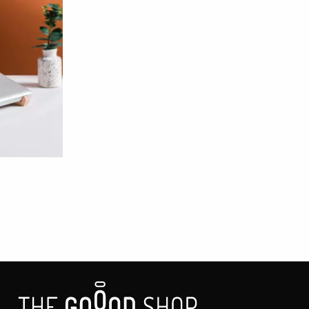
ndo la huella ambiental derivada del transporte y fomentando el
r el uso de lejía. No necesita suavizante. Tiéndelas después del