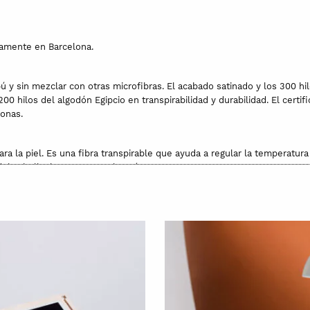
amente en Barcelona.
y sin mezclar con otras microfibras. El acabado satinado y los 300 hil
200 hilos del algodón Egipcio en transpirabilidad y durabilidad. El ce
sonas.
 la piel. Es una fibra transpirable que ayuda a regular la temperatura 
l cabello, las arrugas y el acné.
 consumo mínimo de agua, energía y que no necesita químicos para su c
RD 100, que garantiza que no contiene sustancias nocivas.
cluye las almohadas.
or de 100% bambú.