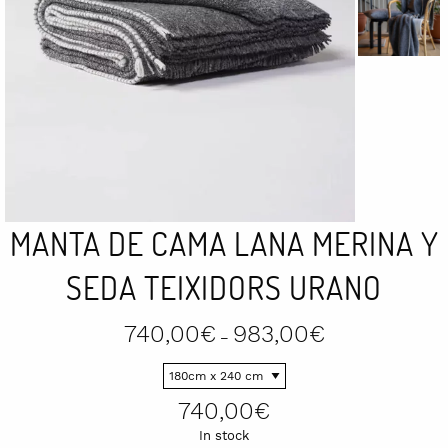
MANTA DE CAMA LANA MERINA Y
SEDA TEIXIDORS URANO
Price
740,00
€
983,00
€
–
range:
740,00€
through
983,00€
740,00
€
In stock