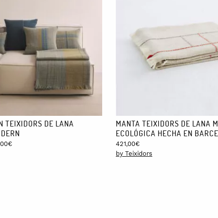
excelente calidad y materiales con un tacto exquisito y hecha para du
s de 8 euros y, si estás en otra parte del mundo, de 25. Siempre que el
 mes, pero te avisaremos.
N TEIXIDORS DE LANA
MANTA TEIXIDORS DE LANA 
ODERN
ECOLÓGICA HECHA EN BARC
Price
,00
€
421,00
€
range:
by Teixidors
105,00€
through
213,00€