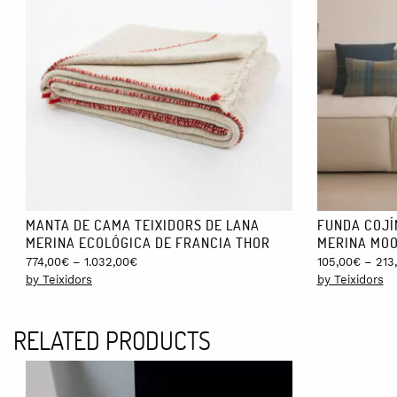
CUIDADOS:
Como todas las prendas de Teixidors, se trata de una prenda de 
mano o en seco.
ENVÍO GRATIS:
Los envíos nacionales son gratis. Si estás en Europa el coste e
semana. En caso de que no esté en stock puede tardar hasta un
MANTA DE CAMA TEIXIDORS DE LANA
FUNDA COJÍ
MERINA ECOLÓGICA DE FRANCIA THOR
MERINA MO
Price
774,00
€
–
1.032,00
€
105,00
€
–
213
range:
by Teixidors
by Teixidors
774,00€
through
RELATED PRODUCTS
1.032,00€