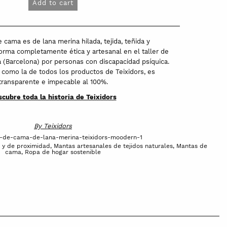
Add to cart
 cama es de lana merina hilada, tejida, teñida y
orma completamente ética y artesanal en el taller de
a (Barcelona) por personas con discapacidad psíquica.
, como la de todos los productos de Teixidors, es
transparente e impecable al 100%.
cubre toda la historia de Teixidors
By
Teixidors
-de-cama-de-lana-merina-teixidors-moodern-1
 y de proximidad
,
Mantas artesanales de tejidos naturales
,
Mantas de
cama
,
Ropa de hogar sostenible