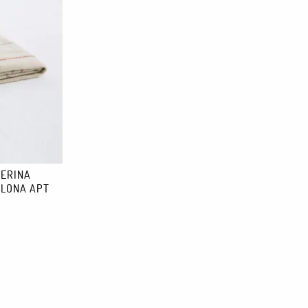
rar. Para una mejor conservación, te recomendamos que la laves a
 producto esté en stock, el envío tarda aproximadamente una
MERINA
ELONA APT