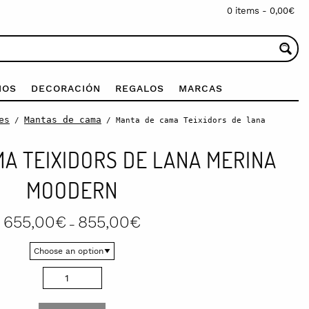
0 items -
0,00
€
IOS
DECORACIÓN
REGALOS
MARCAS
es
Mantas de cama
/
/ Manta de cama Teixidors de lana
A TEIXIDORS DE LANA MERINA
MOODERN
Price
655,00
€
855,00
€
–
range:
655,00€
through
855,00€