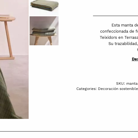
Teixidors
de
lana
Esta manta de
merina
confeccionada de f
Teixidors en Terras
Moodern
Su trazabilidad
quantity
Des
SKU:
manta
Categories:
Decoración sostenible