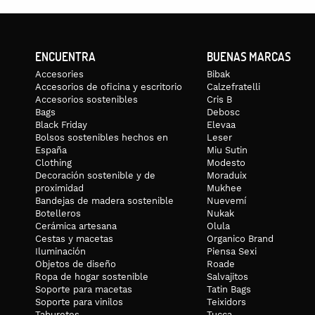
ENCUENTRA
BUENAS MARCAS
Accesories
Bibak
Accesorios de oficina y escritorio
Calzefratelli
Accesorios sostenibles
Cris B
Bags
Debosc
Black Friday
Elevaa
Bolsos sostenibles hechos en
Leser
España
Miu Sutin
Clothing
Modesto
Decoración sostenible y de
Moraduix
proximidad
Mukhee
Bandejas de madera sostenible
Nuevemí
Botelleros
Nukak
Cerámica artesana
Olula
Cestas y macetas
Organico Brand
Iluminación
Piensa Sexi
Objetos de diseño
Roade
Ropa de hogar sostenible
Salvajitos
Soporte para macetas
Tatin Bags
Soporte para vinilos
Teixidors
Taburetes
Tucca