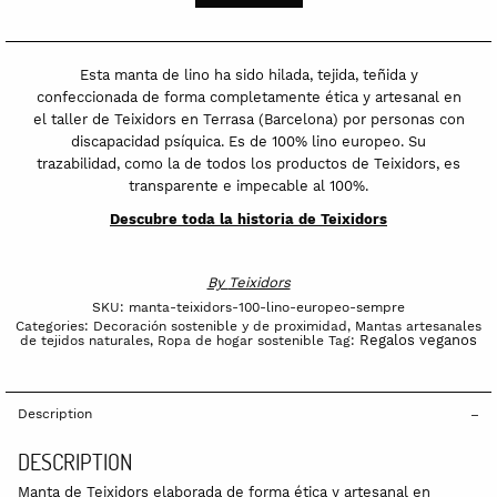
lino
europeo
Sempre
Esta manta de lino ha sido hilada, tejida, teñida y
quantity
confeccionada de forma completamente ética y artesanal en
el taller de Teixidors en Terrasa (Barcelona) por personas con
discapacidad psíquica. Es de 100% lino europeo. Su
trazabilidad, como la de todos los productos de Teixidors, es
transparente e impecable al 100%.
Descubre toda la historia de Teixidors
By
Teixidors
SKU:
manta-teixidors-100-lino-europeo-sempre
Categories:
Decoración sostenible y de proximidad
,
Mantas artesanales
Regalos veganos
de tejidos naturales
,
Ropa de hogar sostenible
Tag:
Description
DESCRIPTION
Manta de Teixidors elaborada de forma ética y artesanal en