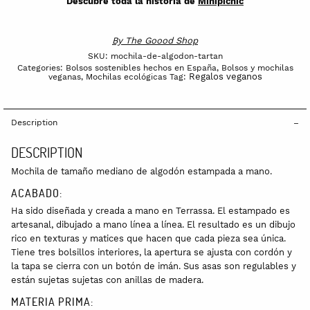
Descubre toda la historia de
Minipicnic
By
The Goood Shop
SKU:
mochila-de-algodon-tartan
Categories:
Bolsos sostenibles hechos en España
,
Bolsos y mochilas
Regalos veganos
veganas
,
Mochilas ecológicas
Tag:
Description
DESCRIPTION
Mochila de tamaño mediano de algodón estampada a mano.
ACABADO:
Ha sido diseñada y creada a mano en Terrassa. El estampado es
artesanal, dibujado a mano línea a línea. El resultado es un dibujo
rico en texturas y matices que hacen que cada pieza sea única.
Tiene tres bolsillos interiores, la apertura se ajusta con cordón y
la tapa se cierra con un botón de imán. Sus asas son regulables y
están sujetas sujetas con anillas de madera.
MATERIA PRIMA: