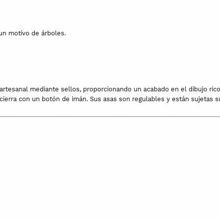
n motivo de árboles.
rtesanal mediante sellos, proporcionando un acabado en el dibujo rico
se cierra con un botón de imán. Sus asas son regulables y están sujetas 
rcanos.
 tela estampada y la plancha.
to. El tiempo de entrega suele ser de 7-10 días.