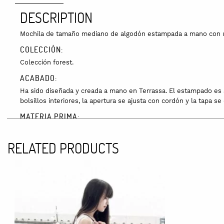
DESCRIPTION
Mochila de tamaño mediano de algodón estampada a mano con u
COLECCIÓN:
Colección forest.
ACABADO:
Ha sido diseñada y creada a mano en Terrassa. El estampado es a
bolsillos interiores, la apertura se ajusta con cordón y la tapa 
MATERIA PRIMA:
Todas las telas son 100% algodón compradas en proveedores ce
RELATED PRODUCTS
CUIDADOS:
Lavar a mano con agua fría. Para planchar usar un trapo entre la
DIMENSIONES:
37 x 35 x 10 cm
ENVÍOS:
Los gastos de envío son de 5€, a partir de 60€ el envío es gratui