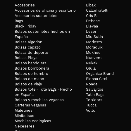
Accesories
Bibak
Accesorios de oficina y escritorio
Calzefratelli
Accesorios sostenibles
Cris B
Bags
Debosc
Black Friday
Elevaa
Bolsos sostenibles hechos en
Leser
España
Miu Sutin
Bolsas algodón
Modesto
Bolsas capazo
Moraduix
Bolsas de deporte
Mukhee
Bolsas Playa
Nuevemí
Bolsos bandolera
Nukak
Bolsos bombonera
Olula
Bolsos de hombro
Organico Brand
Bolsos de mano
Piensa Sexi
Bolsos de viaje
Roade
Bolsos tote · Tote Bags · Hecho
Salvajitos
en España
Tatin Bags
Bolsos y mochilas veganas
Teixidors
Carteras veganas
Tucca
Maletines
Volto
Minibolsos
Mochilas ecológicas
Neceseres