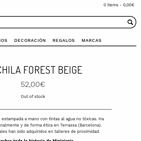
0 items -
0,00
€
IOS
DECORACIÓN
REGALOS
MARCAS
HILA FOREST BEIGE
52,00
€
Out of stock
 estampada a mano con tintas al agua no tóxicas. Ha
analmente y de forma ética en Terrassa (Barcelona).
les han sido adquiridos en talleres de proximidad.
cubre toda la historia de
Minipicnic