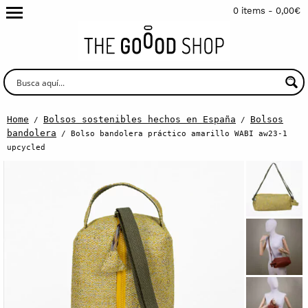
0 items -
0,00
€
Home
Bolsos sostenibles hechos en España
Bolsos
/
/
bandolera
/ Bolso bandolera práctico amarillo WABI aw23-1
upcycled