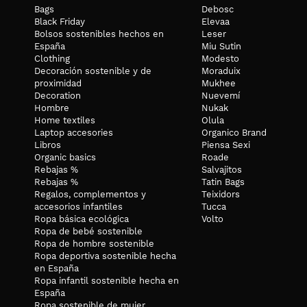
Se puede lavar a máquina, con colores semejantes. Te recomenda
Bags
Debosc
Black Friday
Elevaa
Bolsos sostenibles hechos en
Leser
España
Miu Sutin
Clothing
Modesto
Decoración sostenible y de
Moraduix
proximidad
Mukhee
Decoration
Nuevemí
Hombre
Nukak
Home textiles
Olula
Laptop accesories
Organico Brand
Libros
Piensa Sexi
Organic basics
Roade
Rebajas %
Salvajitos
Rebajas %
Tatin Bags
Regalos, complementos y
Teixidors
accesorios infantiles
Tucca
Ropa básica ecológica
Volto
Ropa de bebé sostenible
Ropa de hombre sostenible
Ropa deportiva sostenible hecha
en España
Ropa infantil sostenible hecha en
España
Ropa sostenible de mujer