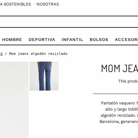
A SOSTENIBLES
· NOSOTRAS
E HOMBRE
DEPORTIVA
INFANTIL
BOLSOS
ACCESOR
es
/ Mom jeans algodón reciclado
MOM JEA
This produ
Pantalón vaquero 10
alto y largo tobi
algodón reciclado.
Barcelona, generan