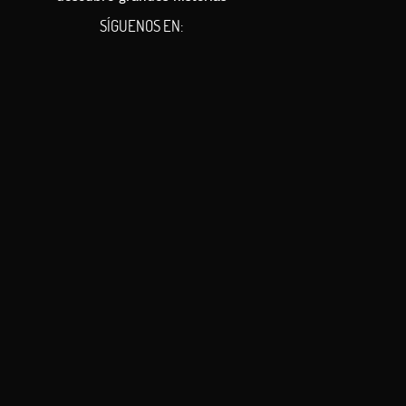
 No lavar con lejía o al seco.
SÍGUENOS EN: