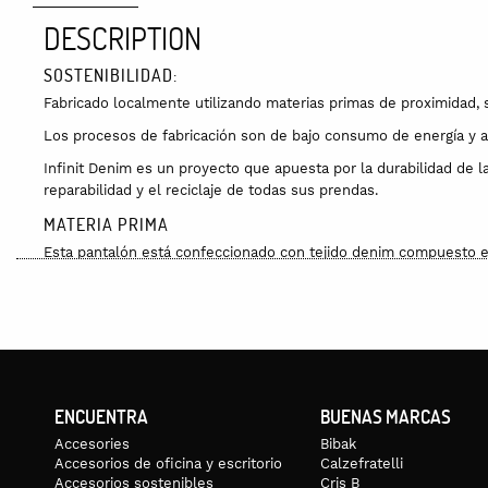
DESCRIPTION
SOSTENIBILIDAD:
Fabricado localmente utilizando materias primas de proximidad, 
Los procesos de fabricación son de bajo consumo de energía y agu
Infinit Denim es un proyecto que apuesta por la durabilidad de 
reparabilidad y el reciclaje de todas sus prendas.
MATERIA PRIMA
Esta pantalón está confeccionado con tejido denim compuesto e
GUÍA DE TALLAS
La modelo lleva una talla S.
S – 36
M- 38
L – 40
XL – 42
PECHO (EN CM)
88-92
92-96
96-100
100-105
CINTURA (EN CM)
69-73
73-77
77-81
81-86
CADERA (EN CM)
ENCUENTRA
94-98
98-102
BUENAS MARCAS
102-106
106-111
Accesories
Bibak
CUIDADOS
Accesorios de oficina y escritorio
Calzefratelli
Accesorios sostenibles
Cris B