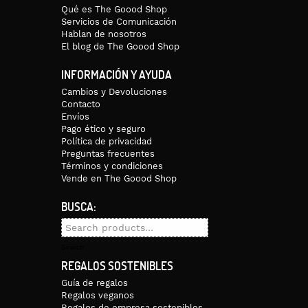
mos que lo hagas siempre a máximo 30 grados y que evites la secadora.
Qué es The Goood Shop
Servicios de Comunicación
Hablan de nosotros
El blog de The Goood Shop
INFORMACIÓN Y AYUDA
Cambios y Devoluciones
Contacto
Envíos
Pago ético y seguro
Política de privacidad
Preguntas frecuentes
Términos y condiciones
Vende en The Goood Shop
BUSCA:
Search
for:
Search
REGALOS SOSTENIBLES
Guía de regalos
Regalos veganos
Regalos de empresa sostenibles