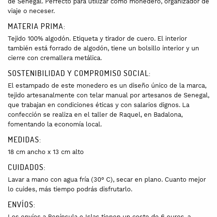
de Senegal. Perfecto para utilizar como monedero, organizador de
viaje o neceser.
MATERIA PRIMA:
Tejido 100% algodón. Etiqueta y tirador de cuero. El interior
también está forrado de algodón, tiene un bolsillo interior y un
cierre con cremallera metálica.
SOSTENIBILIDAD Y COMPROMISO SOCIAL:
El estampado de este monedero es un diseño único de la marca,
tejido artesanalmente con telar manual por artesanos de Senegal,
que trabajan en condiciones éticas y con salarios dignos. La
confección se realiza en el taller de Raquel, en Badalona,
fomentando la economía local.
MEDIDAS:
18 cm ancho x 13 cm alto
CUIDADOS:
Lavar a mano con agua fría (30° C), secar en plano. Cuanto mejor
lo cuides, más tiempo podrás disfrutarlo.
ENVÍOS:
Los envíos a Península e Islas tienen un coste de 6 euros, a