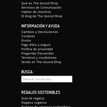
Qué es The Goood Shop
Servicios de Comunicación
Hablan de nosotros
El blog de The Goood Shop
INFORMACIÓN Y AYUDA
Cambios y Devoluciones
Contacto
Envíos
 a máximo 30 grados y que evites la secadora y la lejía.
Pago ético y seguro
Política de privacidad
Preguntas frecuentes
y Ceuta y Melilla, que tienen un coste de 4 euros. Los envíos a Europa 
Términos y condiciones
Vende en The Goood Shop
BUSCA:
s devolverla y entrará en un proceso posterior de reciclaje textil y a
Search
for:
Search
REGALOS SOSTENIBLES
Guía de regalos
Regalos veganos
Regalos de empresa sostenibles