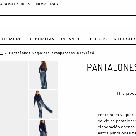
A SOSTENIBLES
· NOSOTRAS
E HOMBRE
DEPORTIVA
INFANTIL
BOLSOS
ACCESOR
es
/ Pantalones vaqueros acampanados Upcycled
PANTALONE
This produ
Pantalones vaquero
de viejos pantalones
elaboración apenas
estos pantalones ti