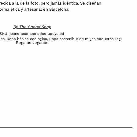
recida a la de la foto, pero jamás idéntica. Se diseñan
orma ética y artesanal en Barcelona.
By
The Goood Shop
SKU:
jeans-acampanados-upcycled
les
,
Ropa básica ecológica
,
Ropa sostenible de mujer
,
Vaqueros
Tag:
Regalos veganos