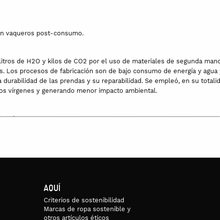
on vaqueros post-consumo.
litros de H2O y kilos de CO2 por el uso de materiales de segunda mano
s. Los procesos de fabricación son de bajo consumo de energía y agua y 
a durabilidad de las prendas y su reparabilidad. Se empleó, en su total
os vírgenes y generando menor impacto ambiental.
ionados.
AQUÍ
Criterios de sostenibilidad
Marcas de ropa sostenible y
otros artículos éticos