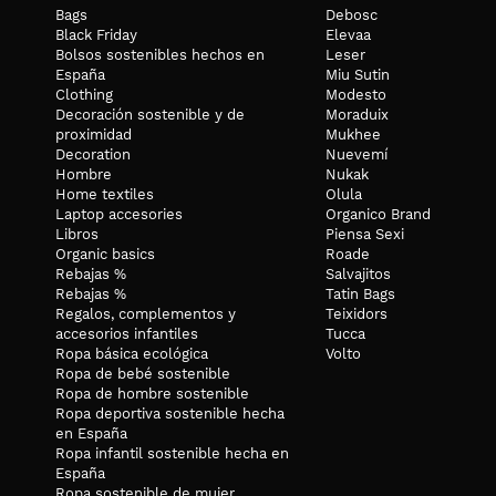
Bags
Debosc
Black Friday
Elevaa
Bolsos sostenibles hechos en
Leser
España
Miu Sutin
Clothing
Modesto
Decoración sostenible y de
Moraduix
proximidad
Mukhee
Decoration
Nuevemí
CUIDADOS
Hombre
Nukak
Home textiles
Olula
Se puede lavar a máquina. Te recomendamos que lo hagas siempre
Laptop accesories
Organico Brand
ENVÍOS:
Libros
Piensa Sexi
Organic basics
Roade
Los envíos nacionales son gratuitos, excepto Canarias, Baleares 
Rebajas %
Salvajitos
horas.
Rebajas %
Tatin Bags
Regalos, complementos y
Teixidors
*
accesorios infantiles
Tucca
Si en algún momento consideras que ya no la quieres más, puede
Ropa básica ecológica
Volto
Ropa de bebé sostenible
Ropa de hombre sostenible
Ropa deportiva sostenible hecha
en España
Ropa infantil sostenible hecha en
España
Ropa sostenible de mujer