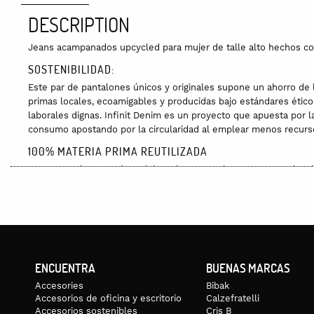
DESCRIPTION
Jeans acampanados upcycled para mujer de talle alto hechos c
SOSTENIBILIDAD:
Este par de pantalones únicos y originales supone un ahorro de 
primas locales, ecoamigables y producidas bajo estándares ético
laborales dignas. Infinit Denim es un proyecto que apuesta por l
consumo apostando por la circularidad al emplear menos recurs
100% MATERIA PRIMA REUTILIZADA
Estos pantalones se han elaborado con retales vaqueros selecc
GUÍA DE TALLAS
ENCUENTRA
BUENAS MARCAS
Accesories
Bibak
Accesorios de oficina y escritorio
Calzefratelli
Accesorios sostenibles
Cris B