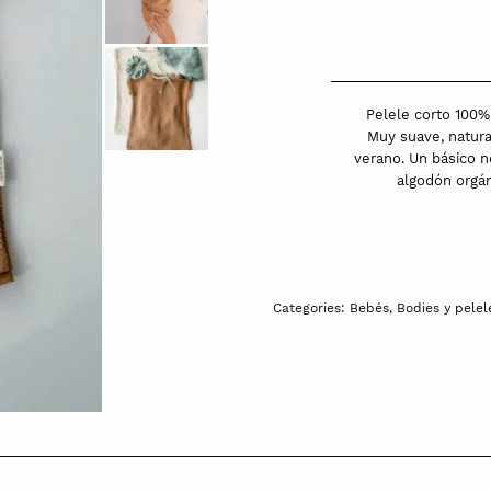
en
interlock
3D
de
Pelele corto 100% 
algodón
Muy suave, natura
verano. Un básico n
orgánico
algodón orgán
|
Nimo
|Marrón
quantity
Categories:
Bebés
,
Bodies y pelel