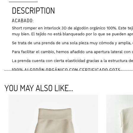
DESCRIPTION
ACABADO:
Short romper en interlock 3D de algodón orgánico 100%. Este tej
muy bien. El tejido no está blanqueado por lo que se pueden apre
Se trata de una prenda de una sola pieza muy cómoda y amplia, q
Para facilitar el cambio, hemos añadido una apertura lateral con
La prenda cuenta con cierta elasticidad gracias a la estructura de
100% ALGODÓN ORGÁNICO CON CERTIFICADO GOTS:
Las fibras utilizadas para confeccionar esta prenda son orgánica
obtiene directamente de la planta del algodón, por eso a veces 
YOU MAY ALSO LIKE…
Tanto el tejido del cuerpo como el rib del cuello tienen cierta ela
Todos los tejidos de esta prenda tienen Certificación GOTS.
TALLAS Y GUÍA DE TALLAS:
Este modelo talla grande pero recomendamos coger la talla habi
3 a 6 meses: 61-69 cm