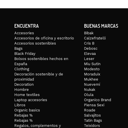
ENCUENTRA
BUENAS MARCAS
Accesories
Bibak
Accesorios de oficina y escritorio
Calzefratelli
Accesorios sostenibles
Cris B
Bags
Debosc
Black Friday
Elevaa
Bolsos sostenibles hechos en
Leser
España
Miu Sutin
Clothing
Modesto
Decoración sostenible y de
Moraduix
proximidad
Mukhee
Decoration
Nuevemí
Hombre
Nukak
Home textiles
Olula
Laptop accesories
Organico Brand
Libros
Piensa Sexi
Organic basics
Roade
Rebajas %
Salvajitos
Rebajas %
Tatin Bags
Regalos, complementos y
Teixidors