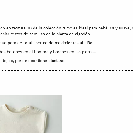
ido en textura 3D de la colección Nimo es ideal para bebé. Muy suave, 
ciar restos de semillas de la planta de algodón.
ue permite total libertad de movimientos al niño.
 dos botones en el hombro y broches en las piernas.
l tejido, pero no contiene elastano.
s y naturales, no contienen ningún tipo de tóxico ni químicos perjudicia
pueden apreciarse pequeñas motitas de la planta.
sticidad gracias a la propia estructura del tejido, pero no contienen elas
tual porque tiende a encoger con el primer lavado.