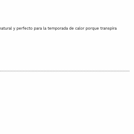
natural y perfecto para la temporada de calor porque transpira
les para los bebés. Tampoco están tintadas. Su color es el que se
tano ni ninguna otra fibra sintética.