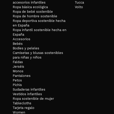
accesorios infantiles
Tucca
Ropa básica ecológica
Volto
Ropa de bebé sostenible
Ropa de hombre sostenible
Ropa deportiva sostenible hecha
en España
Ropa infantil sostenible hecha en
España
Accesorios
Bebés
Bodies y peleles
Camisetas y blusas sostenibles
para niñas y niños
Faldas
Jerséis
Monos
Pantalones
Petos
Pichis
Sudaderas infantiles
Vestidos infantiles
Ropa sostenible de mujer
Tablecloths
Tarjeta regalo
Women