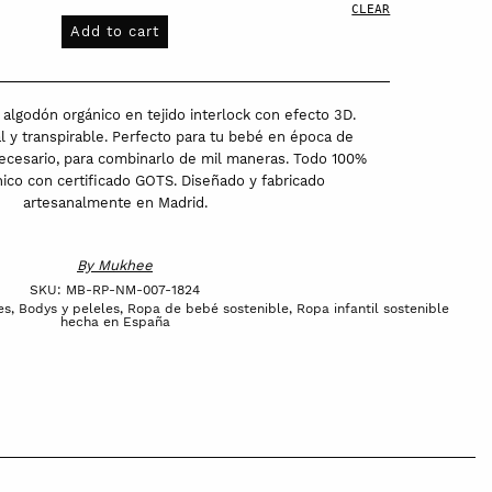
CLEAR
Add to cart
algodón orgánico en tejido interlock con efecto 3D.
l y transpirable. Perfecto para tu bebé en época de
ecesario, para combinarlo de mil maneras.
Todo 100%
ico con certificado GOTS
. Diseñado y fabricado
artesanalmente en Madrid.
By
Mukhee
SKU:
MB-RP-NM-007-1824
es
,
Bodys y peleles
,
Ropa de bebé sostenible
,
Ropa infantil sostenible
hecha en España