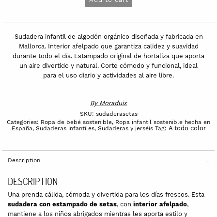
orgánico
Setas
quantity
Sudadera infantil de algodón orgánico diseñada y fabricada en
Mallorca. Interior afelpado que garantiza calidez y suavidad
durante todo el día. Estampado original de hortaliza que aporta
un aire divertido y natural. Corte cómodo y funcional, ideal
para el uso diario y actividades al aire libre.
By
Moraduix
SKU:
sudaderasetas
Categories:
Ropa de bebé sostenible
,
Ropa infantil sostenible hecha en
A todo color
España
,
Sudaderas infantiles
,
Sudaderas y jerséis
Tag:
Description
DESCRIPTION
Una prenda cálida, cómoda y divertida para los días frescos. Esta
sudadera con estampado de setas
, con
interior afelpado
,
mantiene a los niños abrigados mientras les aporta estilo y