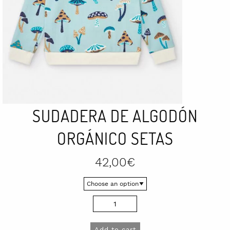
SUDADERA DE ALGODÓN
ORGÁNICO SETAS
42,00
€
Sudadera
de
algodón
Add to cart