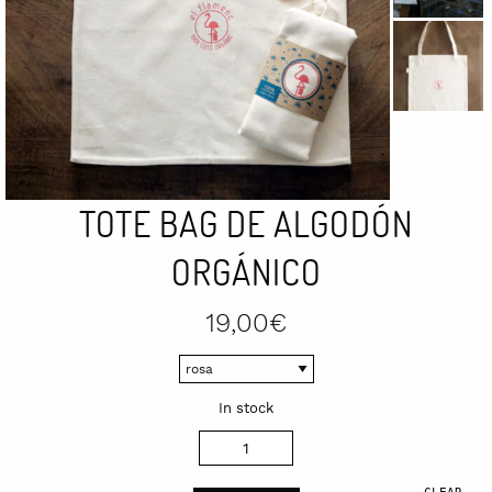
TOTE BAG DE ALGODÓN
ORGÁNICO
19,00
€
In stock
Tote
bag
CLEAR