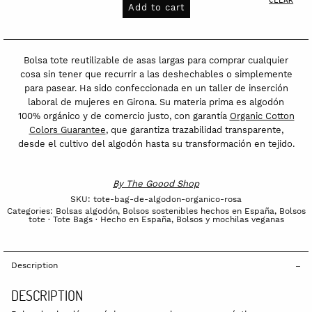
de
Add to cart
algodón
orgánico
quantity
Bolsa tote reutilizable de asas largas para comprar cualquier
cosa sin tener que recurrir a las deshechables o simplemente
para pasear. Ha sido confeccionada en un taller de inserción
laboral de mujeres en Girona. Su materia prima es algodón
100% orgánico y de comercio justo, con garantía
Organic Cotton
Colors Guarantee
, que garantiza trazabilidad transparente,
desde el cultivo del algodón hasta su transformación en tejido.
By
The Goood Shop
SKU:
tote-bag-de-algodon-organico-rosa
Categories:
Bolsas algodón
,
Bolsos sostenibles hechos en España
,
Bolsos
tote · Tote Bags · Hecho en España
,
Bolsos y mochilas veganas
Description
DESCRIPTION