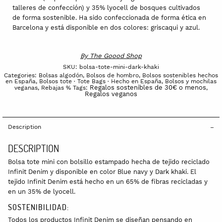
talleres de confección) y 35% lyocell de bosques cultivados
de forma sostenible. Ha sido confeccionada de forma ética en
Barcelona y está disponible en dos colores: griscaqui y azul.
By
The Goood Shop
SKU:
bolsa-tote-mini-dark-khaki
Categories:
Bolsas algodón
,
Bolsos de hombro
,
Bolsos sostenibles hechos
en España
,
Bolsos tote · Tote Bags · Hecho en España
,
Bolsos y mochilas
Regalos sostenibles de 30€ o menos
veganas
,
Rebajas %
Tags:
,
Regalos veganos
Description
DESCRIPTION
Bolsa tote mini con bolsillo estampado hecha de tejido reciclado
Infinit Denim y disponible en color Blue navy y Dark khaki. El
tejido Infinit Denim está hecho en un 65% de fibras recicladas y
en un 35% de lyocell.
SOSTENIBILIDAD:
Todos los productos Infinit Denim se diseñan pensando en