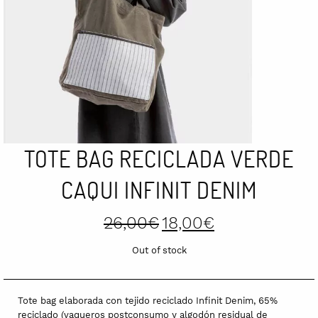
TOTE BAG RECICLADA VERDE
CAQUI INFINIT DENIM
Original
Current
26,00
€
18,00
€
price
price
was:
is:
Out of stock
26,00€.
18,00€.
Tote bag elaborada con tejido reciclado Infinit Denim, 65%
reciclado (vaqueros postconsumo y algodón residual de