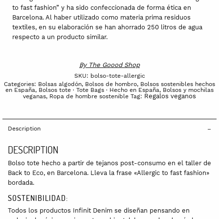
to fast fashion” y ha sido confeccionada de forma ética en
Barcelona. Al haber utilizado como materia prima residuos
textiles, en su elaboración se han ahorrado 250 litros de agua
respecto a un producto similar.
By
The Goood Shop
SKU:
bolso-tote-allergic
Categories:
Bolsas algodón
,
Bolsos de hombro
,
Bolsos sostenibles hechos
en España
,
Bolsos tote · Tote Bags · Hecho en España
,
Bolsos y mochilas
Regalos veganos
veganas
,
Ropa de hombre sostenible
Tag:
Description
DESCRIPTION
Bolso tote hecho a partir de tejanos post-consumo en el taller de
Back to Eco, en Barcelona. Lleva la frase «Allergic to fast fashion»
bordada.
SOSTENIBILIDAD:
Todos los productos Infinit Denim se diseñan pensando en