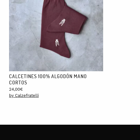
Los atardeceres, el sonido del mar, los bosques de pinos, la bris
mediterráneo. Prendas de materiales naturales, cómodas, frescas
SOSTENIBILIDAD:
Diseñada y producida en Girona, España. Toda la producción de la
Esta prenda ha sido confeccionada con algodón orgánico con cert
ética laboral, su respeto al medioambiente y su trazabilidad. Una 
Esta prenda se ha tintado de manera sostenible. Se hace en dos
humano y el medioambiente lo más posible.
El proceso de tintado es totalmente artesanal, se tinta pieza po
CALCETINES 100% ALGODÓN MANO
CORTOS
Trazabilidad: la marca sabe y controla por qué pasos y qué per
24,00
€
Circularidad: se aprovechan los restos de tejido de corte para ha
by Calzefratelli
Ética: al comprar a empresas europeas conocidas y certificadas,
CUIDADOS:
Se puede lavar en la lavadora con agua fría (máximo 30ºC) y rop
restos de tintes.
No utilices la secadora, y sécala al aire. Es de planchado fácil,