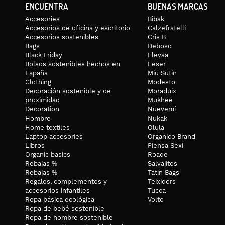
ENCUENTRA
BUENAS MARCAS
TALLA ÚNICA:
Accesories
Bibak
Talla única S/M. Equivale a una talla 36-40 EU. Su peso aproximad
Accesorios de oficina y escritorio
Calzefratelli
ENVÍOS:
Accesorios sostenibles
Cris B
Bags
Debosc
Los envíos se preparan en un máximo de 48h laborables desde la 
Black Friday
Elevaa
laborables. Los envíos a Europa en 4-11 días laborables.
Bolsos sostenibles hechos en
Leser
España
Miu Sutin
Clothing
Modesto
Decoración sostenible y de
Moraduix
proximidad
Mukhee
Decoration
Nuevemí
Hombre
Nukak
Home textiles
Olula
Laptop accesories
Organico Brand
Libros
Piensa Sexi
Organic basics
Roade
Rebajas %
Salvajitos
Rebajas %
Tatin Bags
Regalos, complementos y
Teixidors
accesorios infantiles
Tucca
Ropa básica ecológica
Volto
Ropa de bebé sostenible
Ropa de hombre sostenible