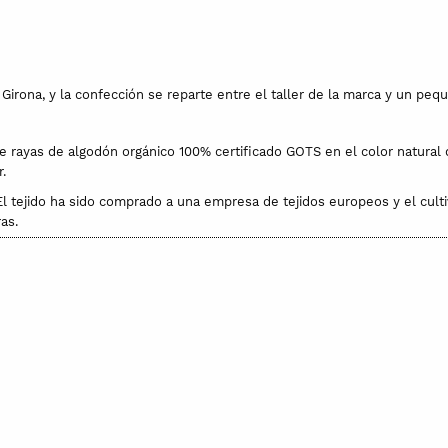
n Girona, y la confección se reparte entre el taller de la marca y un peq
de rayas de algodón orgánico 100% certificado GOTS en el color natural
.
El tejido ha sido comprado a una empresa de tejidos europeos y el cult
as.
r nosotros. Es un vestido tipo túnica, de largo hasta los tobillos de i
no y aberturas laterales para promover el movimiento natural del cuerp
. con un toque de plancha estará lista para ser usada.
?