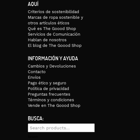
AQUÍ
Criterios de sostenibilidad
o es de 200 g. Y el largo total: 128cm y ancho total: 61cm.
Marcas de ropa sostenible y
otros artículos éticos
Qué es The Goood Shop
recepción del pedido. La entrega se realiza en 2-4 días laborables. Lo
Servicios de Comunicación
Hablan de nosotros
El blog de The Goood Shop
INFORMACIÓN Y AYUDA
Cambios y Devoluciones
Contacto
Envíos
Pago ético y seguro
Política de privacidad
Preguntas frecuentes
Términos y condiciones
Vende en The Goood Shop
BUSCA:
Search
for:
Search