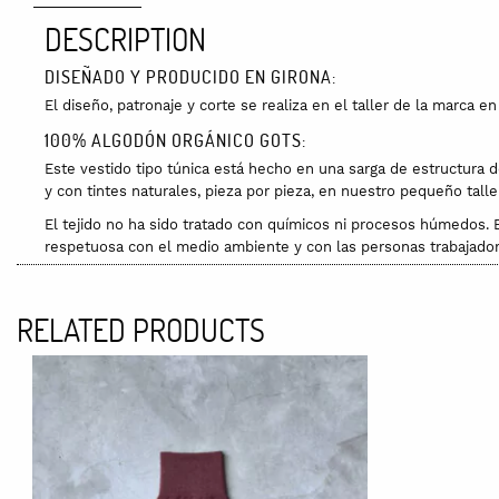
DESCRIPTION
DISEÑADO Y PRODUCIDO EN GIRONA:
El diseño, patronaje y corte se realiza en el taller de la marca e
100% ALGODÓN ORGÁNICO GOTS:
Este vestido tipo túnica está hecho en una sarga de estructura 
y con tintes naturales, pieza por pieza, en nuestro pequeño taller
El tejido no ha sido tratado con químicos ni procesos húmedos. 
respetuosa con el medio ambiente y con las personas trabajador
ACABADO:
El origen de Wearth. Esta túnica fue el primer modelo diseñado po
RELATED PRODUCTS
De volumen oversized y escote en pico, con bajo desflecado a ma
cuerpos.
El tejido de algodón orgánico es cómodo, fresco y de peso medio
INSPIRACIÓN:
We are earth, wear the earth.
Somos tierra, somos naturaleza, ¿por qué no vestir acorde a ella