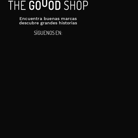
Encuentra buenas marcas
descubre grandes historias
s envíos a Canarias, Ceuta y Melilla se entregan en 3-6 días
SÍGUENOS EN: