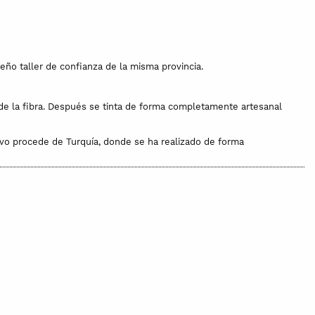
ueño taller de confianza de la misma provincia.
 de la fibra. Después se tinta de forma completamente artesanal
ivo procede de Turquía, donde se ha realizado de forma
nspiración mediterránea, emulando los tonos del sol.
o. Talla única, que por su patrón quedará bien a todo tipo de