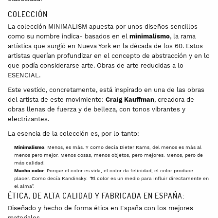
COLECCIÓN
La colección MINIMALISM apuesta por unos diseños sencillos -
como su nombre indica- basados en el
minimalismo
, la rama
artística que surgió en Nueva York en la década de los 60. Estos
artistas querían profundizar en el concepto de abstracción y en lo
que podía considerarse arte. Obras de arte reducidas a lo
ESENCIAL.
Este vestido, concretamente, está inspirado en una de las obras
del artista de este movimiento:
Craig Kauffman
, creadora de
obras llenas de fuerza y de belleza, con tonos vibrantes y
electrizantes.
La esencia de la colección es, por lo tanto:
Minimalismo
. Menos, es más. Y como decía Dieter Rams, del menos es más al
menos pero mejor. Menos cosas, menos objetos, pero mejores. Menos, pero de
más calidad.
Mucho color
. Porque el color es vida, el color da felicidad, el color produce
placer. Como decía Kandinsky:
“
El color es un medio para influir directamente en
el alma”.
ÉTICA, DE ALTA CALIDAD Y FABRICADA EN ESPAÑA:
Diseñado y hecho de forma ética en España con los mejores
materiales.