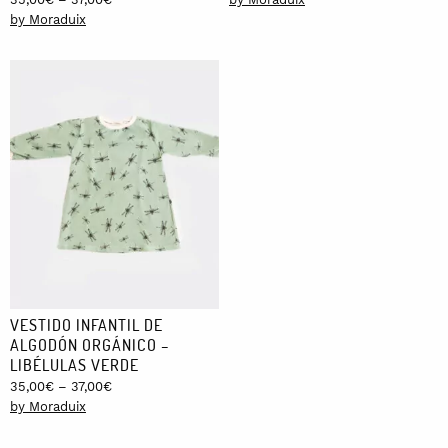
range:
by Moraduix
35,00€
through
37,00€
VESTIDO INFANTIL DE
ALGODÓN ORGÁNICO –
LIBÉLULAS VERDE
Price
35,00
€
–
37,00
€
range:
by Moraduix
35,00€
through