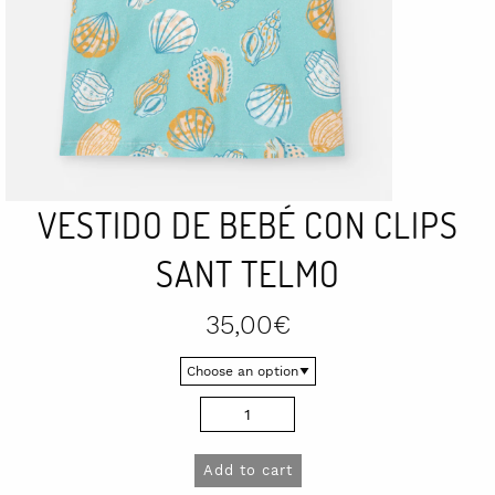
VESTIDO DE BEBÉ CON CLIPS
SANT TELMO
35,00
€
Vestido
de
bebé
Add to cart
con