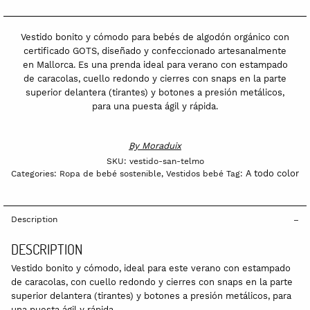
clips
Sant
Vestido bonito y cómodo para bebés de algodón orgánico con
Telmo
certificado GOTS, diseñado y confeccionado artesanalmente
en Mallorca. Es una prenda ideal para verano con estampado
quantity
de caracolas, cuello redondo y cierres con snaps en la parte
superior delantera (tirantes) y botones a presión metálicos,
para una puesta ágil y rápida.
By
Moraduix
SKU:
vestido-san-telmo
A todo color
Categories:
Ropa de bebé sostenible
,
Vestidos bebé
Tag:
Description
DESCRIPTION
Vestido bonito y cómodo, ideal para este verano con estampado
de caracolas, con cuello redondo y cierres con snaps en la parte
superior delantera (tirantes) y botones a presión metálicos, para
una puesta ágil y rápida