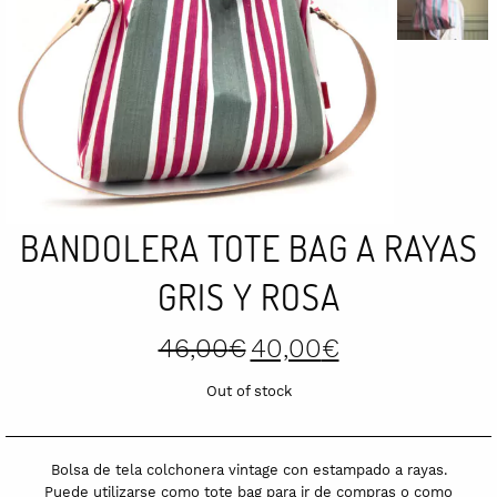
BANDOLERA TOTE BAG A RAYAS
GRIS Y ROSA
Original
Current
46,00
€
40,00
€
price
price
was:
is:
Out of stock
46,00€.
40,00€.
Bolsa de tela colchonera vintage con estampado a rayas.
Puede utilizarse como tote bag para ir de compras o como