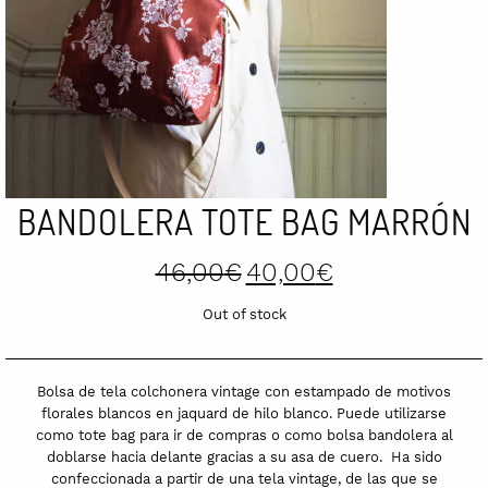
BANDOLERA TOTE BAG MARRÓN
Original
Current
46,00
€
40,00
€
price
price
was:
is:
Out of stock
46,00€.
40,00€.
Bolsa de tela colchonera vintage con estampado de motivos
florales blancos en jaquard de hilo blanco. Puede utilizarse
como tote bag para ir de compras o como bolsa bandolera al
doblarse hacia delante gracias a su asa de cuero. Ha sido
confeccionada a partir de una tela vintage, de las que se