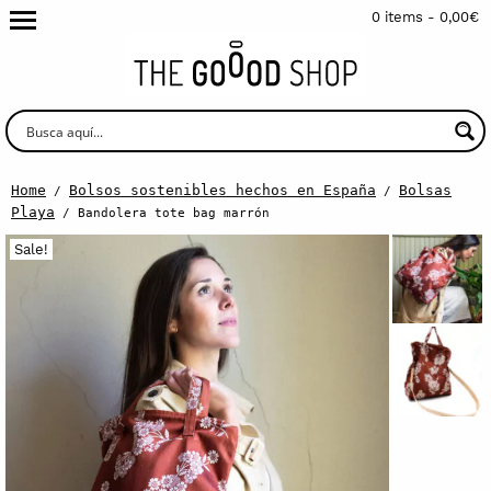
0 items -
0,00
€
Home
Bolsos sostenibles hechos en España
Bolsas
/
/
Playa
/ Bandolera tote bag marrón
Sale!