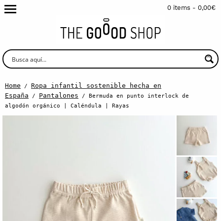
0 items -
0,00
€
Home
Ropa infantil sostenible hecha en
/
España
Pantalones
/
/ Bermuda en punto interlock de
algodón orgánico | Caléndula | Rayas