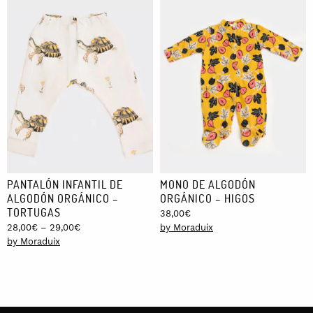
PANTALÓN INFANTIL DE
MONO DE ALGODÓN
ALGODÓN ORGÁNICO –
ORGÁNICO – HIGOS
TORTUGAS
38,00
€
Price
28,00
€
–
29,00
€
by Moraduix
range:
by Moraduix
28,00€
through
29,00€