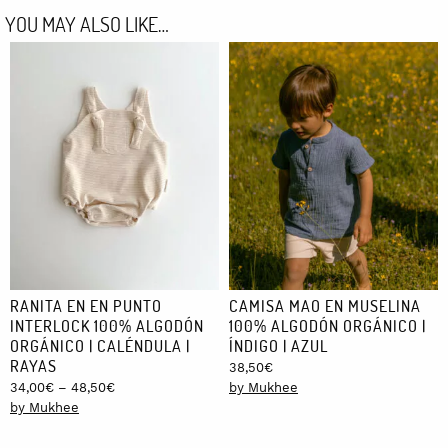
YOU MAY ALSO LIKE…
RANITA EN EN PUNTO
CAMISA MAO EN MUSELINA
INTERLOCK 100% ALGODÓN
100% ALGODÓN ORGÁNICO |
ORGÁNICO | CALÉNDULA |
ÍNDIGO | AZUL
RAYAS
38,50
€
Price
34,00
€
–
48,50
€
by Mukhee
range:
by Mukhee
34,00€
through