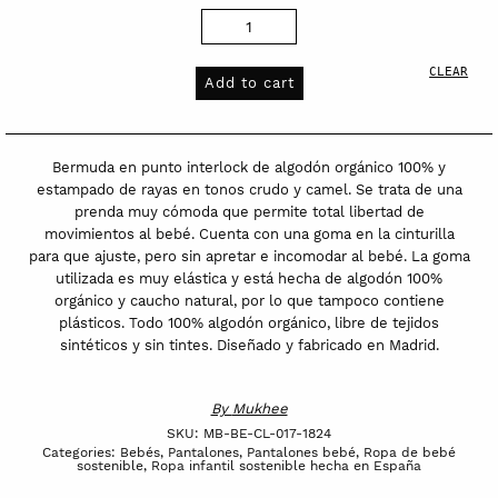
Bermuda
en
CLEAR
punto
Add to cart
interlock
de
algodón
Bermuda en punto interlock de algodón orgánico 100% y
orgánico
estampado de rayas en tonos crudo y camel. Se trata de una
prenda muy cómoda que permite total libertad de
|
movimientos al bebé. Cuenta con una goma en la cinturilla
Caléndula
para que ajuste, pero sin apretar e incomodar al bebé. La goma
|
utilizada es muy elástica y está hecha de algodón 100%
Rayas
orgánico y caucho natural, por lo que tampoco contiene
plásticos. Todo 100% algodón orgánico, libre de tejidos
quantity
sintéticos y sin tintes. Diseñado y fabricado en Madrid.
By
Mukhee
SKU:
MB-BE-CL-017-1824
Categories:
Bebés
,
Pantalones
,
Pantalones bebé
,
Ropa de bebé
sostenible
,
Ropa infantil sostenible hecha en España