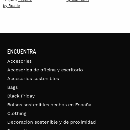
price
price
by Roade
was:
is:
175,00€.
105,00€.
ENCUENTRA
Accesories
Accesorios de oficina y escritorio
Accesorios sostenibles
Bags
Black Friday
Bolsos sostenibles hechos en España
Clothing
Decoración sostenible y de proximidad