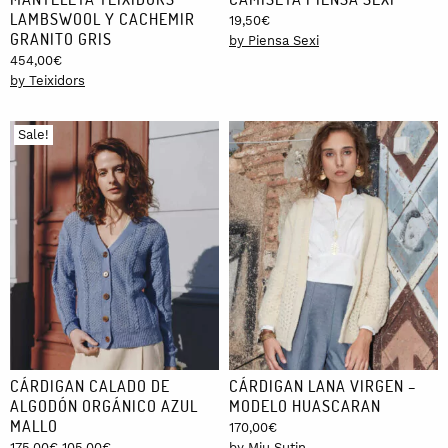
LAMBSWOOL Y CACHEMIR
19,50
€
GRANITO GRIS
by Piensa Sexi
454,00
€
by Teixidors
Sale!
CÁRDIGAN CALADO DE
CÁRDIGAN LANA VIRGEN –
ALGODÓN ORGÁNICO AZUL
MODELO HUASCARAN
MALLO
170,00
€
Original
Current
175,00
€
105,00
€
by Miu Sutin