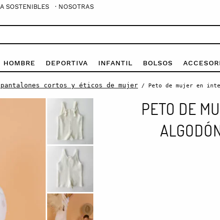
A SOSTENIBLES
· NOSOTRAS
E HOMBRE
DEPORTIVA
INFANTIL
BOLSOS
ACCESOR
 pantalones cortos y éticos de mujer
/ Peto de mujer en inte
PETO DE MU
ALGODÓN 
Peto
de