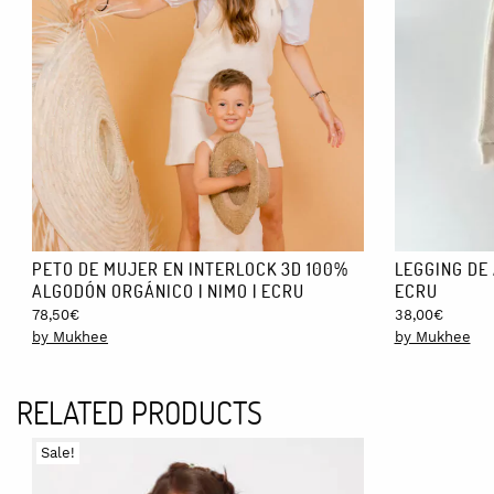
XL
CUIDADOS:
– Recomendamos lavar la prenda con agua fría o un máximo de 30
calidad y pureza de la fibra de algodón.
– No utilices secadora. A la hora de tender la ropa, te recomen
– Plancha a temperatura media y por el revés de la prenda.
– Estos tejidos orgánicos naturales pueden encoger ligeramente al 
PETO DE MUJER EN INTERLOCK 3D 100%
LEGGING DE 
ALGODÓN ORGÁNICO | NIMO | ECRU
ECRU
78,50
€
38,00
€
by Mukhee
by Mukhee
RELATED PRODUCTS
Sale!