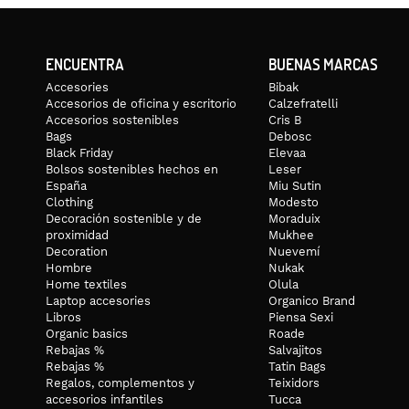
ENCUENTRA
BUENAS MARCAS
Accesories
Bibak
Accesorios de oficina y escritorio
Calzefratelli
Accesorios sostenibles
Cris B
Bags
Debosc
Black Friday
Elevaa
Bolsos sostenibles hechos en
Leser
España
Miu Sutin
Clothing
Modesto
Decoración sostenible y de
Moraduix
proximidad
Mukhee
Decoration
Nuevemí
Hombre
Nukak
Home textiles
Olula
Laptop accesories
Organico Brand
Libros
Piensa Sexi
Organic basics
Roade
Rebajas %
Salvajitos
Rebajas %
Tatin Bags
Regalos, complementos y
Teixidors
accesorios infantiles
Tucca