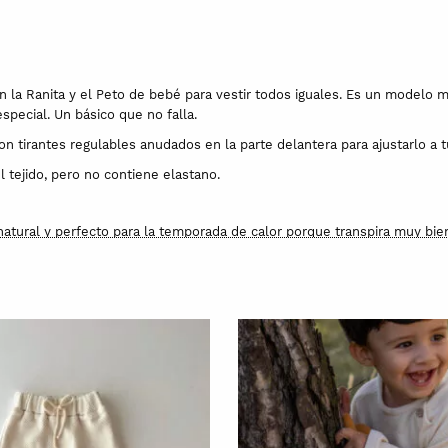
 la Ranita y el Peto de bebé para vestir todos iguales. Es un modelo muy
special. Un básico que no falla.
tirantes regulables anudados en la parte delantera para ajustarlo a tu
l tejido, pero no contiene elastano.
 natural y perfecto para la temporada de calor porque transpira muy bie
iar restos de semillas de la planta de algodón. Las fibras utilizadas p
los bebés. Además, tienen Certificación GOTS y OEKO-TEX 100.