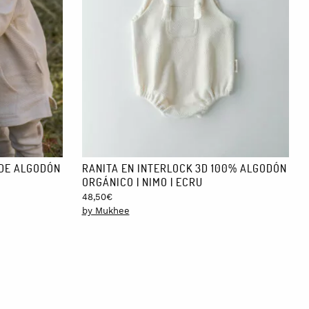
eantes, detergentes y suavizantes químicos puede alterar la
puesta al sol.
 DE ALGODÓN
RANITA EN INTERLOCK 3D 100% ALGODÓN
ORGÁNICO | NIMO | ECRU
48,50
€
by Mukhee