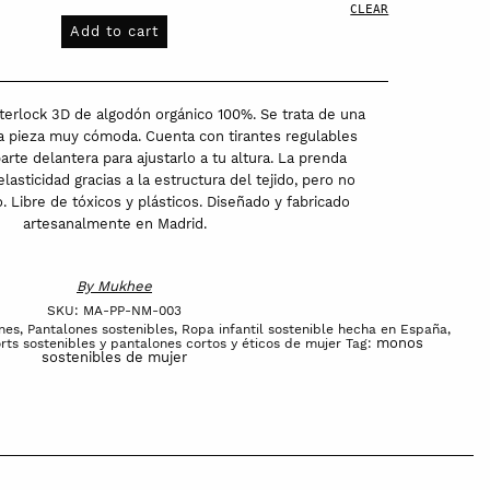
CLEAR
Add to cart
terlock 3D de algodón orgánico 100%. Se trata de una
a pieza muy cómoda. Cuenta con tirantes regulables
rte delantera para ajustarlo a tu altura. La prenda
lasticidad gracias a la estructura del tejido, pero no
. Libre de tóxicos y plásticos. Diseñado y fabricado
artesanalmente en Madrid.
By
Mukhee
SKU:
MA-PP-NM-003
nes
,
Pantalones sostenibles
,
Ropa infantil sostenible hecha en España
,
monos
rts sostenibles y pantalones cortos y éticos de mujer
Tag:
sostenibles de mujer