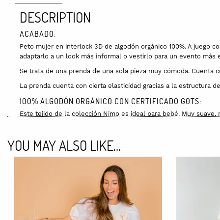
DESCRIPTION
ACABADO:
Peto mujer en interlock 3D de algodón orgánico 100%. A juego con
adaptarlo a un look más informal o vestirlo para un evento más e
Se trata de una prenda de una sola pieza muy cómoda. Cuenta con 
La prenda cuenta con cierta elasticidad gracias a la estructura de
100% ALGODÓN ORGÁNICO CON CERTIFICADO GOTS:
Este tejido de la colección Nimo es ideal para bebé. Muy suave,
“nubes”. El tejido no está blanqueado por lo que se pueden aprec
contienen ningún tipo de tóxico ni químicos perjudiciales para 
YOU MAY ALSO LIKE…
TALLAS Y GUÍA DE TALLAS:
XS
S
L
M