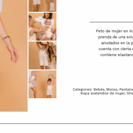
mujer
en
interlock
3D
Peto de mujer en in
100%
prenda de una sol
anudados en la pa
algodón
cuenta con cierta e
orgánico
contiene elastano
|
Nimo
|
Ecru
quantity
Categories:
Bebés
,
Monos
,
Pantalo
Ropa sostenible de mujer
,
Sho