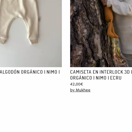
º, utilizando preferiblemente detergentes naturales. El uso de blanqu
damos que lo hagas en un lugar donde la prenda no esté directamente ex
lavarlos, tenlo en cuenta a la hora de elegir la talla.
ALGODÓN ORGÁNICO | NIMO |
CAMISETA EN INTERLOCK 3D
ORGÁNICO | NIMO | ECRU
42,00
€
by Mukhee