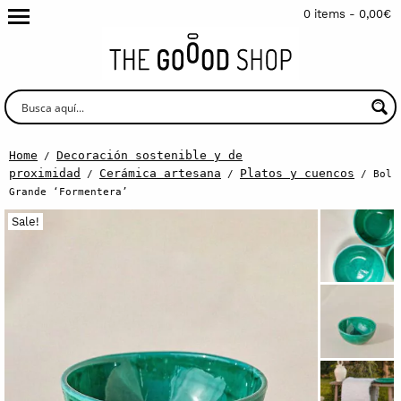
0 items -
0,00
€
Home
Decoración sostenible y de
/
proximidad
Cerámica artesana
Platos y cuencos
/
/
/ Bol
Grande ‘Formentera’
Sale!