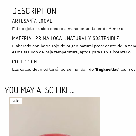
DESCRIPTION
ARTESANÍA LOCAL:
Este objeto ha sido creado a mano en un taller de Almería.
MATERIAL PRIMA LOCAL, NATURAL Y SOSTENIBLE:
Elaborado con barro rojo de origen natural procedente de la zo
esmaltes son de baja temperatura, aptos para uso alimentario.
COLECCIÓN:
Las calles del mediterráneo se inundan de ‘
Buganvillas
‘ los me
buganvillas de un rosa vibrante.
CUIDADOS:
YOU MAY ALSO LIKE…
Esta pieza se puede introducir en el lavavajillas y en el microo
Sale!
PACKAGING:
Va envuelta en plástico de burbujas para asegurar que llega a su