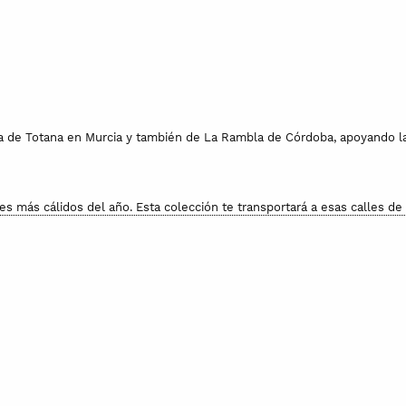
na de Totana en Murcia y también de La Rambla de Córdoba, apoyando la
ses más cálidos del año. Esta colección te transportará a esas calles 
ndas, sin embargo, para proteger los esmaltes y colores, se recomienda l
 destino en las mejores condiciones.