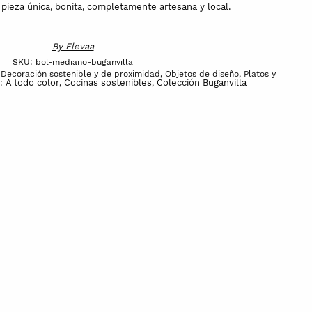
 pieza única, bonita, completamente artesana y local.
By
Elevaa
SKU:
bol-mediano-buganvilla
,
Decoración sostenible y de proximidad
,
Objetos de diseño
,
Platos y
A todo color
Cocinas sostenibles
Colección Buganvilla
s:
,
,