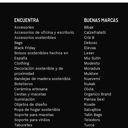
ENCUENTRA
BUENAS MARCAS
Accesories
Bibak
Accesorios de oficina y escritorio
Calzefratelli
Accesorios sostenibles
Cris B
Bags
Debosc
Black Friday
Elevaa
Bolsos sostenibles hechos en
Leser
España
Miu Sutin
Clothing
Modesto
Decoración sostenible y de
Moraduix
proximidad
Mukhee
Bandejas de madera sostenible
Nuevemí
Botelleros
Nukak
Cerámica artesana
Olula
Cestas y macetas
Organico Brand
Iluminación
Piensa Sexi
Objetos de diseño
Roade
Ropa de hogar sostenible
Salvajitos
Soporte para macetas
Tatin Bags
Soporte para vinilos
Teixidors
Taburetes
Tucca