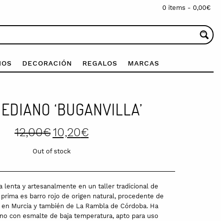
0 items -
0,00
€
IOS
DECORACIÓN
REGALOS
MARCAS
EDIANO ‘BUGANVILLA’
Original
Current
12,00
€
10,20
€
price
price
was:
is:
Out of stock
12,00€.
10,20€.
a lenta y artesanalmente en un taller tradicional de
 prima es barro rojo de origen natural, procedente de
a en Murcia y también de La Rambla de Córdoba. Ha
no con esmalte de baja temperatura, apto para uso