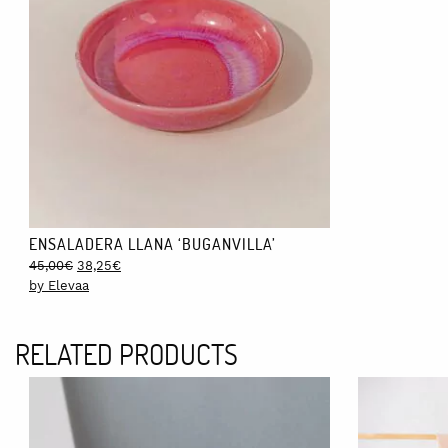
ENSALADERA LLANA ‘BUGANVILLA’
Original
Current
45,00
€
38,25
€
price
price
by Elevaa
was:
is:
45,00€.
38,25€.
RELATED PRODUCTS