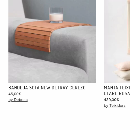
BANDEJA SOFÁ NEW DETRAY CEREZO
MANTA TEIXI
CLARO ROSA
45,00
€
by Debosc
439,00
€
by Teixidors