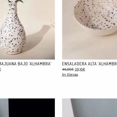
AJUANA BAJO ‘ALHAMBRA’
ENSALADERA ALTA ‘ALHAMBR
l
Current
Original
Current
€
46,00
€
39,10
€
price
price
price
by Elevaa
is:
was:
is:
€.
93,50€.
46,00€.
39,10€.