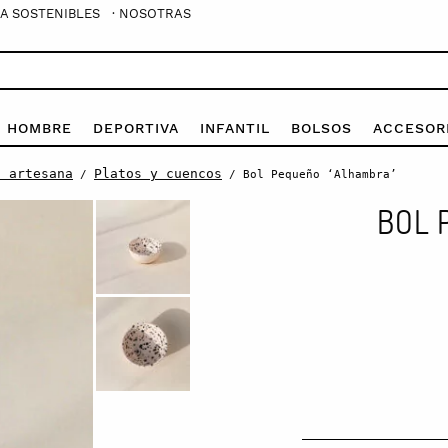
A SOSTENIBLES
· NOSOTRAS
E HOMBRE
DEPORTIVA
INFANTIL
BOLSOS
ACCESOR
a artesana
Platos y cuencos
/
/ Bol Pequeño ‘Alhambra’
BOL 
Bol
Pequeño
'Alhambra'
quantity