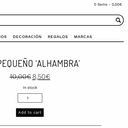
0 items -
0,00
€
IOS
DECORACIÓN
REGALOS
MARCAS
PEQUEÑO ‘ALHAMBRA’
Original
Current
10,00
€
8,50
€
price
price
was:
is:
In stock
10,00€.
8,50€.
Add to cart