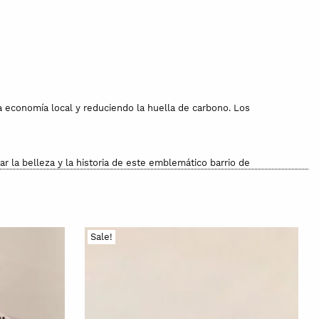
 economía local y reduciendo la huella de carbono. Los
 la belleza y la historia de este emblemático barrio de
 heredadas de generación en generación y culminando el proceso
Sale!
avar a mano. No apta para el horno.