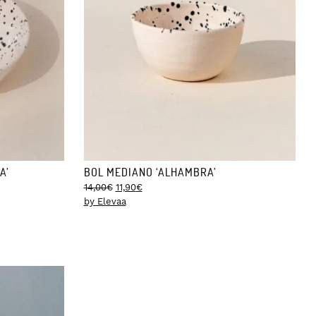
A’
BOL MEDIANO ‘ALHAMBRA’
Original
Current
14,00
€
11,90
€
price
price
by Elevaa
was:
is:
14,00€.
11,90€.