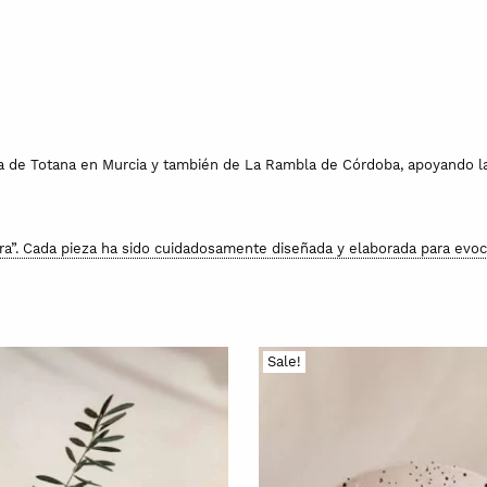
na de Totana en Murcia y también de La Rambla de Córdoba, apoyando la
ra”. Cada pieza ha sido cuidadosamente diseñada y elaborada para evocar
ble desde cada rincón de esta bella parte de la ciudad.
del Albaycín y el empedrado de sus calles, usando técnicas de alfarería
Sale!
ndas, sin embargo, para proteger los esmaltes y colores, se recomienda l
 destino en las mejores condiciones.