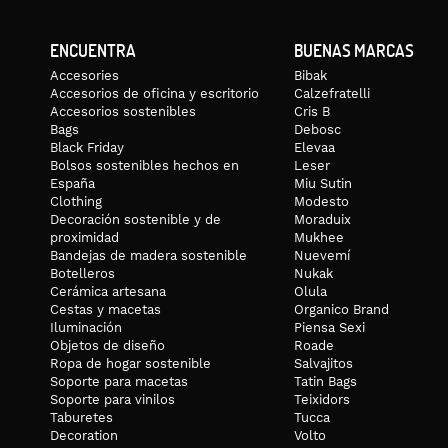
ENCUENTRA
BUENAS MARCAS
Accesories
Bibak
Accesorios de oficina y escritorio
Calzefratelli
Accesorios sostenibles
Cris B
Bags
Debosc
Black Friday
Elevaa
Bolsos sostenibles hechos en
Leser
España
Miu Sutin
Clothing
Modesto
Decoración sostenible y de
Moraduix
proximidad
Mukhee
Bandejas de madera sostenible
Nuevemí
Botelleros
Nukak
Cerámica artesana
Olula
Cestas y macetas
Organico Brand
Iluminación
Piensa Sexi
Objetos de diseño
Roade
Ropa de hogar sostenible
Salvajitos
Soporte para macetas
Tatin Bags
Soporte para vinilos
Teixidors
Taburetes
Tucca
Decoration
Volto