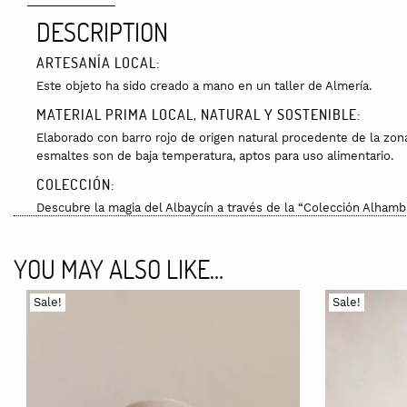
DESCRIPTION
ARTESANÍA LOCAL:
Este objeto ha sido creado a mano en un taller de Almería.
MATERIAL PRIMA LOCAL, NATURAL Y SOSTENIBLE:
Elaborado con barro rojo de origen natural procedente de la zo
esmaltes son de baja temperatura, aptos para uso alimentario.
COLECCIÓN:
Descubre la magia del Albaycín a través de la “Colección Alhamb
Granada, en el que la auténtica protagonista es la Alhambra, visi
Esta colección se inspira en el blanco de las casas del barrio 
YOU MAY ALSO LIKE…
con un delicado esmaltado y pintado a mano.
CUIDADOS:
Sale!
Sale!
Esta pieza se puede introducir en el lavavajillas y en el microo
PACKAGING:
Va envuelta en plástico de burbujas para asegurar que llega a su