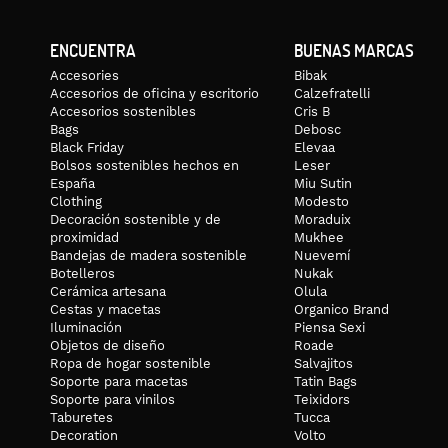
ENCUENTRA
BUENAS MARCAS
Accesories
Bibak
Accesorios de oficina y escritorio
Calzefratelli
Accesorios sostenibles
Cris B
Bags
Debosc
Black Friday
Elevaa
Bolsos sostenibles hechos en
Leser
España
Miu Sutin
Clothing
Modesto
Decoración sostenible y de
Moraduix
proximidad
Mukhee
Bandejas de madera sostenible
Nuevemí
Botelleros
Nukak
Cerámica artesana
Olula
Cestas y macetas
Organico Brand
Iluminación
Piensa Sexi
Objetos de diseño
Roade
Ropa de hogar sostenible
Salvajitos
Soporte para macetas
Tatin Bags
Soporte para vinilos
Teixidors
Taburetes
Tucca
Decoration
Volto