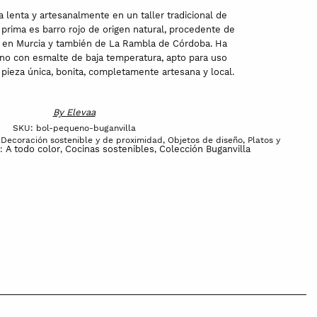
a lenta y artesanalmente en un taller tradicional de
 prima es barro rojo de origen natural, procedente de
a en Murcia y también de La Rambla de Córdoba. Ha
no con esmalte de baja temperatura, apto para uso
 pieza única, bonita, completamente artesana y local.
By
Elevaa
SKU:
bol-pequeno-buganvilla
,
Decoración sostenible y de proximidad
,
Objetos de diseño
,
Platos y
A todo color
Cocinas sostenibles
Colección Buganvilla
s:
,
,