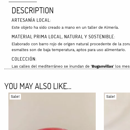
DESCRIPTION
ARTESANÍA LOCAL:
Este objeto ha sido creado a mano en un taller de Almería.
MATERIAL PRIMA LOCAL, NATURAL Y SOSTENIBLE:
Elaborado con barro rojo de origen natural procedente de la zo
esmaltes son de baja temperatura, aptos para uso alimentario.
COLECCIÓN:
Las calles del mediterráneo se inundan de ‘
Buganvillas
‘ los me
buganvillas de un rosa vibrante.
CUIDADOS:
YOU MAY ALSO LIKE…
Esta pieza se puede introducir en el lavavajillas y en el microo
Sale!
Sale!
PACKAGING:
Va envuelta en plástico de burbujas para asegurar que llega a su