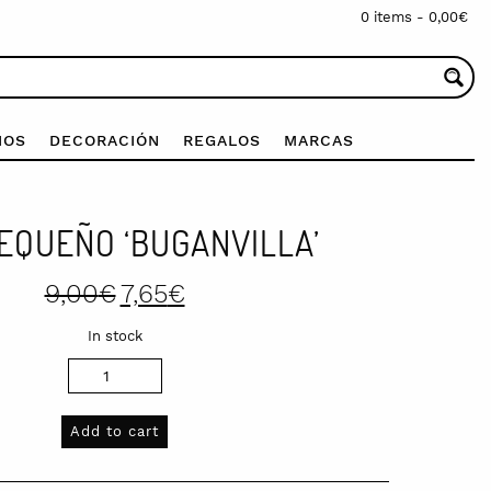
0 items -
0,00
€
IOS
DECORACIÓN
REGALOS
MARCAS
EQUEÑO ‘BUGANVILLA’
Original
Current
9,00
€
7,65
€
price
price
was:
is:
In stock
9,00€.
7,65€.
Add to cart