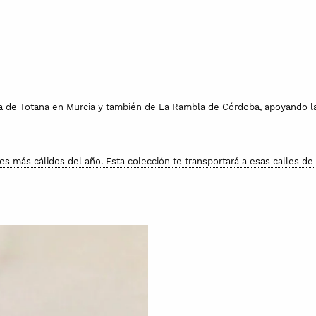
na de Totana en Murcia y también de La Rambla de Córdoba, apoyando la
ses más cálidos del año. Esta colección te transportará a esas calles 
ndas, sin embargo, para proteger los esmaltes y colores, se recomienda l
 destino en las mejores condiciones.