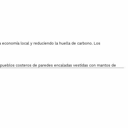
 economía local y reduciendo la huella de carbono. Los
de pueblos costeros de paredes encaladas vestidas con mantos de
avar a mano. No apta para el horno.