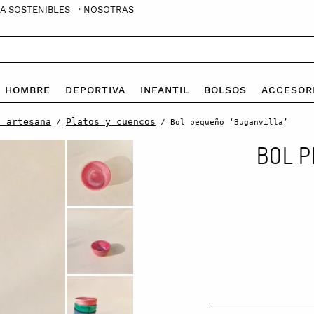
A SOSTENIBLES
· NOSOTRAS
E HOMBRE
DEPORTIVA
INFANTIL
BOLSOS
ACCESOR
a artesana
Platos y cuencos
/
/ Bol pequeño ‘Buganvilla’
BOL P
Bol
pequeño
'Buganvilla'
quantity