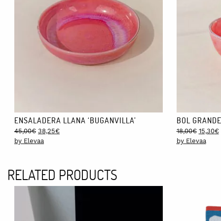
ENSALADERA LLANA ‘BUGANVILLA’
BOL GRANDE
Original
Current
Origina
45,00
€
38,25
€
18,00
€
15,30
€
price
price
price
by Elevaa
by Elevaa
was:
is:
was:
i
45,00€.
38,25€.
18,00€.
RELATED PRODUCTS