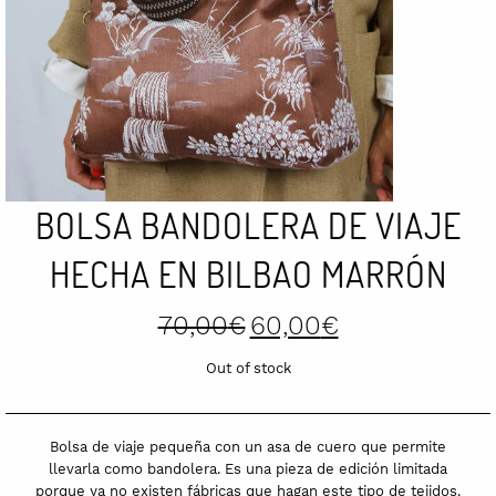
BOLSA BANDOLERA DE VIAJE
HECHA EN BILBAO MARRÓN
Original
Current
70,00
€
60,00
€
price
price
was:
is:
Out of stock
70,00€.
60,00€.
Bolsa de viaje pequeña con un asa de cuero que permite
llevarla como bandolera. Es una pieza de edición limitada
porque ya no existen fábricas que hagan este tipo de tejidos.