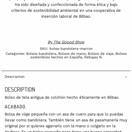
Ha sido diseñada y confeccionada de forma ética y bajo
criterios de sostenibilidad ambiental en una cooperativa de
inserción laboral de Bilbao.
By
The Goood Shop
SKU:
bolsa-bandolera-marron
Categories:
Bolsos bandolera
,
Bolsos de mano
,
Bolsos de viaje
,
Bolsos
sostenibles hechos en España
,
Rebajas %
Description
DESCRIPTION
Bolso de tela antigua de colchón hecho éticamente en Bilbao.
ACABADO:
Bolsa de viaje pequeña con un asa de cuero para que lo puedas
llevar como bandolera. También tiene un asa de pasamanería muy
original por si quieres agarrarlo con la mano o colgarlo en la
muñeca. Es un bolso pequeño pero tiene una buena capacidad