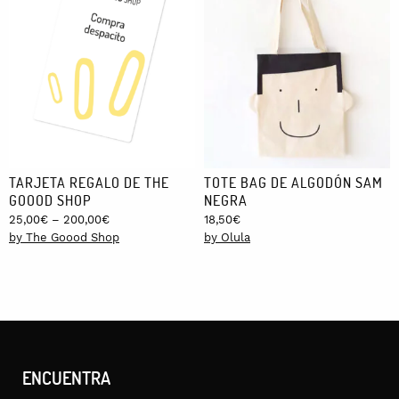
TARJETA REGALO DE THE
TOTE BAG DE ALGODÓN SAM
GOOOD SHOP
NEGRA
Price
25,00
€
–
200,00
€
18,50
€
range:
by The Goood Shop
by Olula
25,00€
through
200,00€
ENCUENTRA