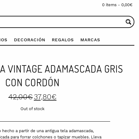
0 items -
0,00
€
IOS
DECORACIÓN
REGALOS
MARCAS
LA VINTAGE ADAMASCADA GRIS
CON CORDÓN
Original
Current
42,00
€
37,80
€
price
price
was:
is:
Out of stock
42,00€.
37,80€.
hecho a partir de una antigua tela adamascada,
cada para forrar colchones o tapizar muebles. Lleva