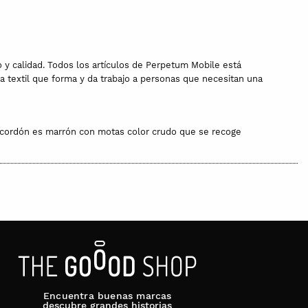
o y calidad. Todos los artículos de Perpetum Mobile está
iva textil que forma y da trabajo a personas que necesitan una
El cordón es marrón con motas color crudo que se recoge
 pero la calidad del hilo se mantiende intacta. De hecho, es una
 marca “de viejo” que no hace sino recordar su autenticidad o
Encuentra buenas marcas
descubre grandes historias