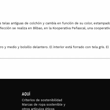
as telas antiguas de colchón y cambia en función de su color, estampad
nfección se realiza en Bilbao, en la Kooperativa Peñascal, una cooperat
 y medio y bolsillo delantero. El interior está forrado con tela gris. 
, ha sido fabricada hace muchos años y es considerada una “tela antigua”
cnica Jacquard.
nservados pero es probable que alguna vez encuentres alguna pequeña
olor de los tintes, que un lavado a mano lo eliminará sin dificultad.
AQUÍ
Criterios de sostenibilidad
Marcas de ropa sostenible y
otros artículos éticos