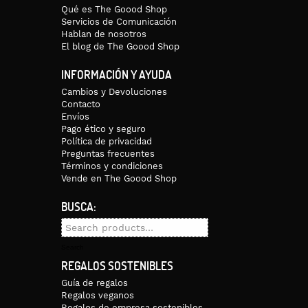
Qué es The Goood Shop
Servicios de Comunicación
Hablan de nosotros
El blog de The Goood Shop
dan de 24 a 48 horas, a excepción de Canarias, Ceuta y Melilla, que tie
INFORMACIÓN Y AYUDA
Cambios y Devoluciones
Contacto
Envíos
Pago ético y seguro
Política de privacidad
Preguntas frecuentes
Términos y condiciones
Vende en The Goood Shop
BUSCA:
Search
for:
Search
REGALOS SOSTENIBLES
Guía de regalos
Regalos veganos
Regalos de empresa sostenibles