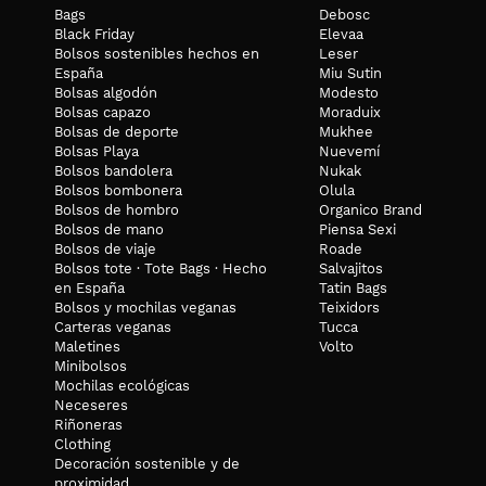
DIMENSIONES:
Bags
Debosc
Black Friday
Elevaa
19cm ancho x 26cm de alto x 14cm de profundidad
Bolsos sostenibles hechos en
Leser
¡ENVÍO GRATIS!
España
Miu Sutin
Bolsas algodón
Modesto
Los envíos a España y Portugal están incluidos en el precio y tar
Bolsas capazo
Moraduix
tienen un coste de 15€.
Bolsas de deporte
Mukhee
Bolsas Playa
Nuevemí
Bolsos bandolera
Nukak
Bolsos bombonera
Olula
Bolsos de hombro
Organico Brand
Bolsos de mano
Piensa Sexi
Bolsos de viaje
Roade
Bolsos tote · Tote Bags · Hecho
Salvajitos
en España
Tatin Bags
Bolsos y mochilas veganas
Teixidors
Carteras veganas
Tucca
Maletines
Volto
Minibolsos
Mochilas ecológicas
Neceseres
Riñoneras
Clothing
Decoración sostenible y de
proximidad