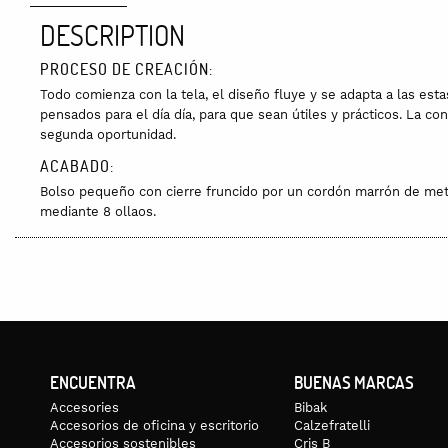
DESCRIPTION
PROCESO DE CREACIÓN:
Todo comienza con la tela, el diseño fluye y se adapta a las est
pensados para el día día, para que sean útiles y prácticos. La co
segunda oportunidad.
ACABADO:
Bolso pequeño con cierre fruncido por un cordón marrón de metro
mediante 8 ollaos.
MATERIA PRIMA:
50% algodón. 50% fibrana
La tela procede de la antigua fábrica Ignacio Font, de Barcelona
tela que ya no se fabricará más. Ha sido confeccionada con la té
Perpetum Mobile selecciona cuidadosamente los trozos mejor co
puede darse el caso de que en algunos modelos persista algo del 
ENCUENTRA
BUENAS MARCAS
CUIDADOS:
Accesories
Bibak
Lávalo a mano y con agua fría si lo necesitas.
Accesorios de oficina y escritorio
Calzefratelli
Accesorios sostenibles
Cris B