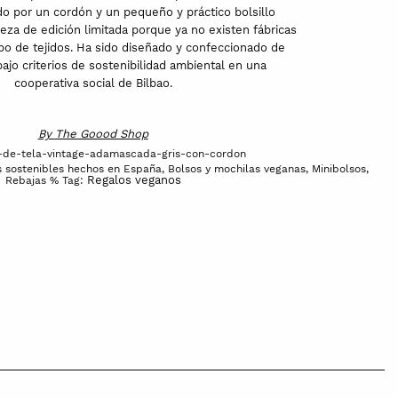
ido por un cordón y un pequeño y práctico bolsillo
ieza de edición limitada porque ya no existen fábricas
po de tejidos. Ha sido diseñado y confeccionado de
bajo criterios de sostenibilidad ambiental en una
cooperativa social de Bilbao.
By
The Goood Shop
-de-tela-vintage-adamascada-gris-con-cordon
s sostenibles hechos en España
,
Bolsos y mochilas veganas
,
Minibolsos
,
Regalos veganos
Rebajas %
Tag: