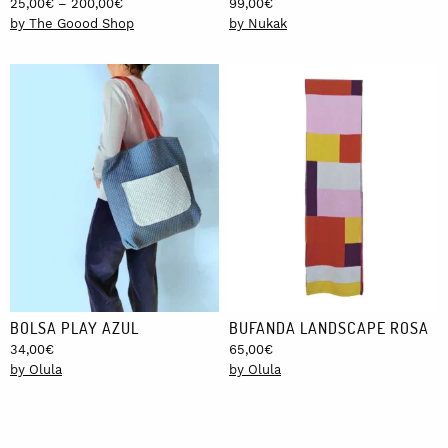
Price
25,00
€
–
200,00
€
99,00
€
range:
by The Goood Shop
by Nukak
25,00€
through
200,00€
BOLSA PLAY AZUL
BUFANDA LANDSCAPE ROSA
34,00
€
65,00
€
by Olula
by Olula