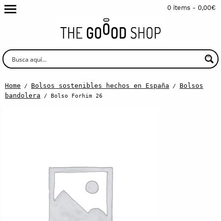
0 items -
0,00
€
Home
Bolsos sostenibles hechos en España
Bolsos
/
/
bandolera
/ Bolso Forhim 26