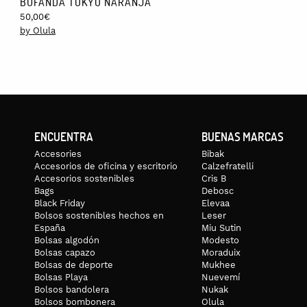
BUFANDA TOKYO NARANJA
Si estás en la Península, el envío de la bolsa Hiroba es gratis. 
50,00
€
local. Los pedidos se preparan en 24 – 48 horas laborables y se
by Olula
Los pedidos de esta marca recibidos entre el 13 y el 1 de marz
ENCUENTRA
BUENAS MARCAS
Accesories
Bibak
Accesorios de oficina y escritorio
Calzefratelli
Accesorios sostenibles
Cris B
Bags
Debosc
Black Friday
Elevaa
Bolsos sostenibles hechos en
Leser
España
Miu Sutin
Bolsas algodón
Modesto
Bolsas capazo
Moraduix
Bolsas de deporte
Mukhee
Bolsas Playa
Nuevemí
Bolsos bandolera
Nukak
Bolsos bombonera
Olula