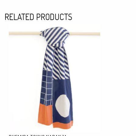
El tejido grueso es un resto de tejido de tapicería. Además lleva
RELATED PRODUCTS
Todas las pieles y textiles empleados son excedentes de las fá
artículos de calidad. Entre el 80% y 100% de la materia prima e
ACABADO
Primero se cortan a mano, una a una, las piezas de textil y de pi
Coba Complements emplea patronaje residuo 0, por lo que escala el
las piezas y aprovechar el máximo posible. Los sobrantes se guar
La confección se realiza con varias máquinas: de pedales, de dobl
En el modelo Forhim hay algunos elementos que se cosen a mano, 
DIMENSIONES
Medidas: 32x35x6cm
Peso aproximado: 200-300 gr
CUIDADOS
No recomendamos el uso de la lavadora pero la parte textil se pue
tejidos o superficies que contrasten mucho con color del comple
¡ENVÍO GRATIS!