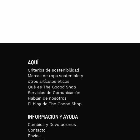
Si estás en Europa, te costará 20 euros y en el resto del mundo 35. Si e
 entregan entre 5 y 7 días laborables después.
o, saldrán a partir del 2 de marzo. La artesana se ha ido de viaje in
AQUÍ
Criterios de sostenibilidad
Marcas de ropa sostenible y
otros artículos éticos
Qué es The Goood Shop
Servicios de Comunicación
Hablan de nosotros
El blog de The Goood Shop
INFORMACIÓN Y AYUDA
Cambios y Devoluciones
Contacto
Envíos