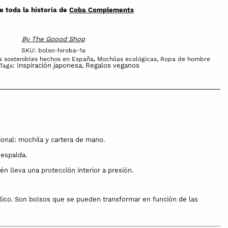
e toda la historia de
Coba Complements
By
The Goood Shop
SKU:
bolso-hiroba-1a
s sostenibles hechos en España
,
Mochilas ecológicas
,
Ropa de hombre
Inspiración japonesa
Regalos veganos
Tags:
,
ional: mochila y cartera de mano.
 espalda.
én lleva una protección interior a presión.
blico. Son bolsos que se pueden transformar en función de las