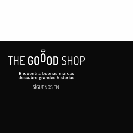
stás en Alcoy, también puedes optar por la opción de recogida
spirador a Japón 🙂
Encuentra buenas marcas
descubre grandes historias
SÍGUENOS EN: