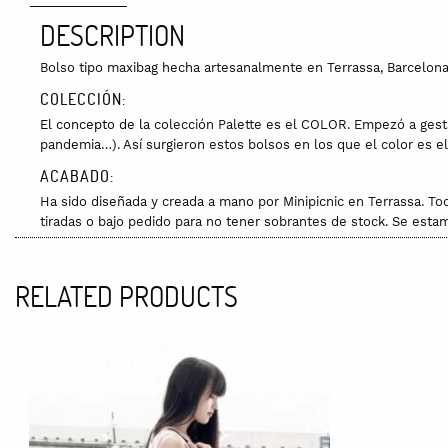
DESCRIPTION
Bolso tipo maxibag hecha artesanalmente en Terrassa, Barcelona
COLECCIÓN:
El concepto de l
a colección Palette es el COLOR. Empezó a gest
pandemia…). Así surgieron estos bolsos en los que el color es el
ACABADO:
Ha sido diseñada y creada a mano por Minipicnic en Terrassa. T
tiradas o bajo pedido para no tener sobrantes de stock. Se estam
MATERIA PRIMA:
​​​Tejido estampado 100% algodón sin blanquear. Forro y bolsill
RELATED PRODUCTS
estampado se realiza con tintas al agua no tóxicas.
CUIDADOS:
Lavar a mano con agua fría. Planchar a la mínima temperatura colo
DIMENSIONES:
54 x 36 x 20 cm. Largo de las asas: 57 cm