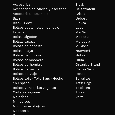
Accesories
Bibak
Accesorios de oficina y escritorio
Calzefratelli
Accesorios sostenibles
Cris B
Bags
Debosc
Black Friday
Elevaa
Bolsos sostenibles hechos en
Leser
España
Miu Sutin
Bolsas algodón
Modesto
Bolsas capazo
Moraduix
Bolsas de deporte
Mukhee
Bolsas Playa
Nuevemí
Bolsos bandolera
Nukak
Bolsos bombonera
Olula
Bolsos de hombro
Organico Brand
Bolsos de mano
Piensa Sexi
Bolsos de viaje
Roade
Bolsos tote · Tote Bags · Hecho
Salvajitos
en España
Tatin Bags
Bolsos y mochilas veganas
Teixidors
Carteras veganas
Tucca
Maletines
Volto
Minibolsos
Mochilas ecológicas
Neceseres