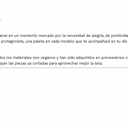
.
arse en un momento marcado por la necesidad de alegría, de positivida
 protagonista, una paleta en cada modelo que te acompañará en tu día a
odos los materiales son veganos y han sido adquiridos en proveedores 
pan las piezas ya cortadas para aprovechar mejor la tela.
os 100% algodón. Pana 97% algodón y 3% elastán. Asas de piel vegana. To
cando un trapo entre el dibujo y la plancha, vigilando de no tocar las p