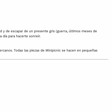
d y de escapar de un presente gris (guerra, últimos meses de
 día para hacerte sonreír.
cercanos. Todas las piezas de Minipicnic se hacen en pequeñas
das las telas están compradas en proveedores cercanos. El
artes de piel.