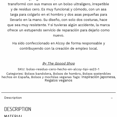
transformó con sus manos en un bolso ultraligero, irrepetible
y de residuo cero. Es muy funcional y cómodo, con un asa
larga para colgarlo en el hombro y dos asas pequeñas para
llevarlo en la mano. Su diseño, con solo dos costuras, hace
que sea muy resistente. Y si tuvieras algún accidente, la marca
ofrece un estupendo servicio de reparación para dejarlo como
nuevo.
Ha sido confeccionado en Alcoy de forma responsable y
contribuyendo con la creación de empleo local.
By
The Goood Shop
SKU:
bolso-residuo-cero-hecho-en-alcoy-tipi-ss23-1
Categories:
Bolsos bandolera
,
Bolsos de hombro
,
Bolsos sostenibles
Inspiración japonesa
hechos en España
,
Bolsos y mochilas veganas
Tags:
,
Regalos veganos
Description
DESCRIPTION
MATERIAL