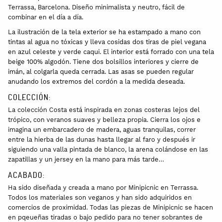
Terrassa, Barcelona. Diseño minimalista y neutro, fácil de
combinar en el día a día.
La ilustración de la tela exterior se ha estampado a mano con
tintas al agua no tóxicas y lleva cosidas dos tiras de piel vegana
en azul celeste y verde caqui. El interior está forrado con una tela
beige 100% algodón. Tiene dos bolsillos interiores y cierre de
imán, al colgarla queda cerrada. Las asas se pueden regular
anudando los extremos del cordón a la medida deseada.
COLECCIÓN:
L
a colección Costa está inspirada en zonas costeras lejos del
trópico, con veranos suaves y belleza propia. Cierra los ojos e
imagina un embarcadero de madera, aguas tranquilas, correr
entre la hierba de las dunas hasta llegar al faro y después ir
siguiendo una valla pintada de blanco, la arena colándose en las
zapatillas y un jersey en la mano para más tarde…
ACABADO:
Ha sido diseñada y creada a mano por Minipicnic en Terrassa.
Todos los materiales son veganos y han sido adquiridos en
comercios de proximidad. Todas las piezas de Minipicnic se hacen
en pqeueñas tiradas o bajo pedido para no tener sobrantes de