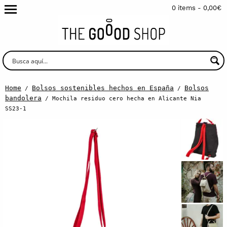
0 items -
0,00
€
Home
Bolsos sostenibles hechos en España
Bolsos
/
/
bandolera
/ Mochila residuo cero hecha en Alicante Nia
SS23-1