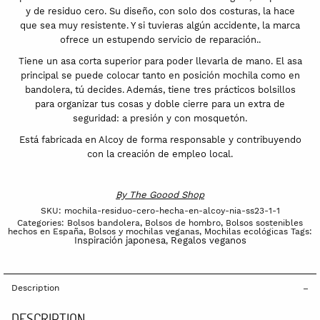
y de residuo cero. Su diseño, con solo dos costuras, la hace
que sea muy resistente. Y si tuvieras algún accidente, la marca
ofrece un estupendo servicio de reparación..
Tiene un asa corta superior para poder llevarla de mano. El asa
principal se puede colocar tanto en posición mochila como en
bandolera, tú decides. Además, tiene tres prácticos bolsillos
para organizar tus cosas y doble cierre para un extra de
seguridad: a presión y con mosquetón.
Está fabricada en Alcoy de forma responsable y contribuyendo
con la creación de empleo local.
By
The Goood Shop
SKU:
mochila-residuo-cero-hecha-en-alcoy-nia-ss23-1-1
Categories:
Bolsos bandolera
,
Bolsos de hombro
,
Bolsos sostenibles
hechos en España
,
Bolsos y mochilas veganas
,
Mochilas ecológicas
Tags:
Inspiración japonesa
Regalos veganos
,
Description
DESCRIPTION