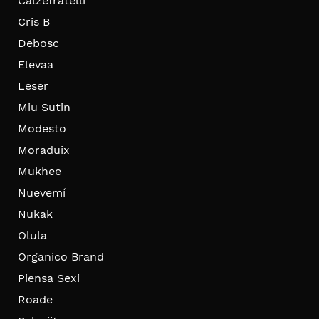
Calzefratelli
Cris B
Debosc
Elevaa
Leser
Miu Sutin
Modesto
Moraduix
Mukhee
Nuevemí
Nukak
Olula
Organico Brand
Piensa Sexi
Roade