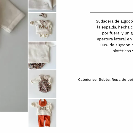
orgánico
|
MU
Sudadera de algodón
|
la espalda, hecha c
por fuera, y un 
Ecru/Marrón
apertura lateral en
quantity
100% de algodón o
sintéticos 
Categories:
Bebés
,
Ropa de beb