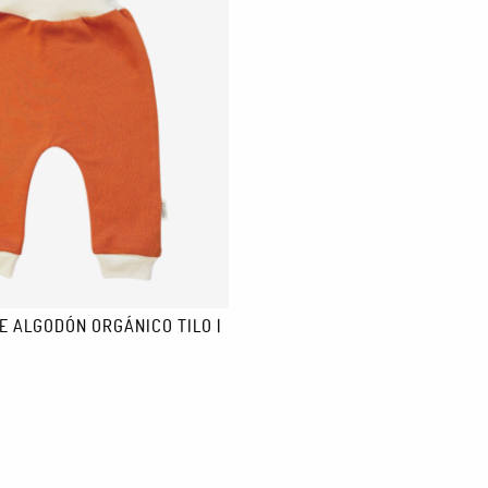
ama delicado. No uses lejía ni secadora. No la laves en seco. Puedes pl
E ALGODÓN ORGÁNICO TILO |