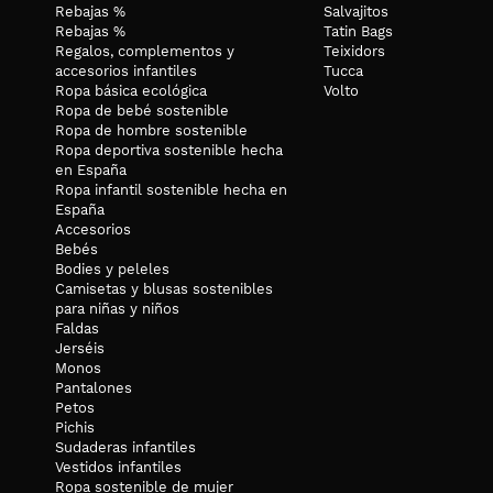
Rebajas %
Salvajitos
Rebajas %
Tatin Bags
Regalos, complementos y
Teixidors
accesorios infantiles
Tucca
Ropa básica ecológica
Volto
Ropa de bebé sostenible
Ropa de hombre sostenible
Ropa deportiva sostenible hecha
en España
Ropa infantil sostenible hecha en
España
Accesorios
Bebés
Bodies y peleles
Camisetas y blusas sostenibles
para niñas y niños
Faldas
Jerséis
Monos
Pantalones
Petos
Pichis
Sudaderas infantiles
Vestidos infantiles
Ropa sostenible de mujer