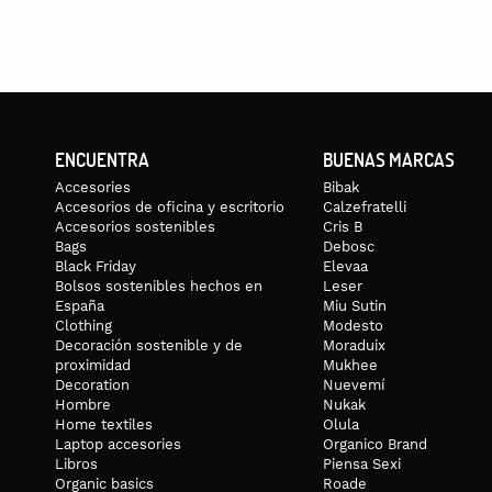
ENCUENTRA
BUENAS MARCAS
Accesories
Bibak
Accesorios de oficina y escritorio
Calzefratelli
Accesorios sostenibles
Cris B
Bags
Debosc
Black Friday
Elevaa
Bolsos sostenibles hechos en
Leser
España
Miu Sutin
Clothing
Modesto
Decoración sostenible y de
Moraduix
proximidad
Mukhee
Decoration
Nuevemí
Hombre
Nukak
Home textiles
Olula
Laptop accesories
Organico Brand
Libros
Piensa Sexi
Organic basics
Roade