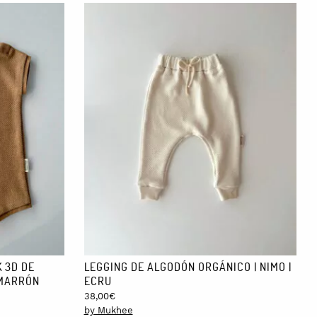
 3D DE
LEGGING DE ALGODÓN ORGÁNICO | NIMO |
|MARRÓN
ECRU
38,00
€
by Mukhee