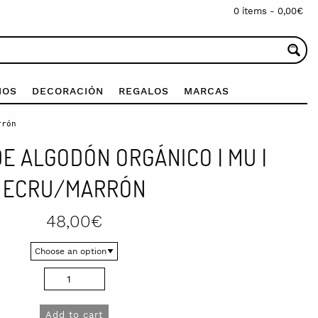
0 items -
0,00
€
IOS
DECORACIÓN
REGALOS
MARCAS
rrón
E ALGODÓN ORGÁNICO | MU |
ECRU/MARRÓN
48,00
€
Add to cart