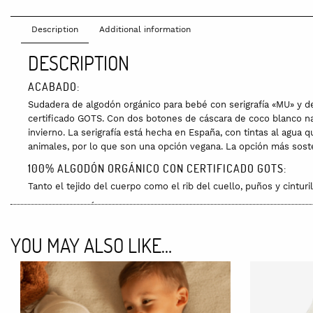
Description
Additional information
DESCRIPTION
ACABADO:
Sudadera de algodón orgánico para bebé con serigrafía «MU» y d
certificado GOTS. Con dos botones de cáscara de coco blanco nat
invierno. La serigrafía está hecha en España, con tintas al agua
animales, por lo que son una opción vegana. La opción más sost
100% ALGODÓN ORGÁNICO CON CERTIFICADO GOTS:
Tanto el tejido del cuerpo como el rib del cuello, puños y cinturil
TALLAS Y GUÍA DE TALLAS:
3 a 6 meses: 61-69 cm
YOU MAY ALSO LIKE…
6 a 9 meses: 69-72cm
9 a 12 meses: 72-76cm
12 a 18 meses: 76-82cm
18 a 14 meses: 82-88cm