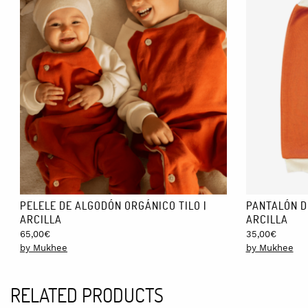
24 a 36 meses: 88-95cm
CUIDADOS:
Puedes lavar la prenda en la lavadora, con agua fría con un progr
PELELE DE ALGODÓN ORGÁNICO TILO |
PANTALÓN D
ARCILLA
ARCILLA
65,00
€
35,00
€
by Mukhee
by Mukhee
RELATED PRODUCTS