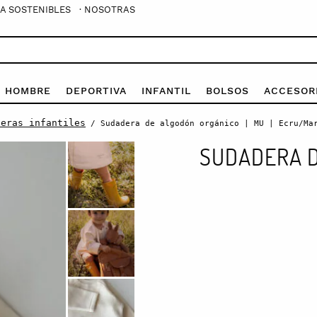
A SOSTENIBLES
· NOSOTRAS
E HOMBRE
DEPORTIVA
INFANTIL
BOLSOS
ACCESOR
deras infantiles
/ Sudadera de algodón orgánico | MU | Ecru/Ma
SUDADERA D
Sudadera
de
algodón