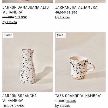
JARRÓN DAMAJUANA ALTO
JARRANCHA ‘ALHAMBRA’
‘ALHAMBRA’
Original
Current
45,00
€
38,25
€
Original
Current
price
price
120,00
€
102,00
€
by Elevaa
price
price
was:
is:
by Elevaa
was:
is:
45,00€.
38,25€.
120,00€.
102,00€.
Sale!
Sale!
JARRÓN BOCANCHA
TAZA GRANDE ‘ALHAMBRA’
‘ALHAMBRA’
Original
Current
18,00
€
15,30
€
Original
Current
price
price
115,00
€
97,75
€
by Elevaa