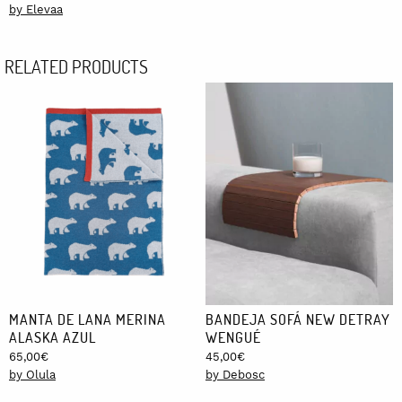
price
price
was:
is:
by Elevaa
was:
is:
18,00€.
15,30€.
115,00€.
97,75€.
RELATED PRODUCTS
MANTA DE LANA MERINA
BANDEJA SOFÁ NEW DETRAY
ALASKA AZUL
WENGUÉ
65,00
€
45,00
€
by Olula
by Debosc