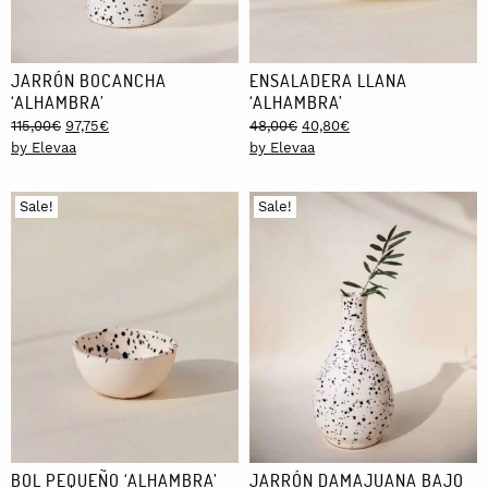
JARRÓN BOCANCHA
ENSALADERA LLANA
‘ALHAMBRA’
‘ALHAMBRA’
Original
Current
Original
Current
115,00
€
97,75
€
48,00
€
40,80
€
price
price
price
price
by Elevaa
by Elevaa
was:
is:
was:
is:
115,00€.
97,75€.
48,00€.
40,80€.
Sale!
Sale!
BOL PEQUEÑO ‘ALHAMBRA’
JARRÓN DAMAJUANA BAJO