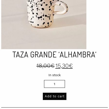
TAZA GRANDE ‘ALHAMBRA’
Original
Current
18,00
€
15,30
€
price
price
was:
is:
In stock
18,00€.
15,30€.
Taza
Grande
'Alhambra'
Add to cart
quantity