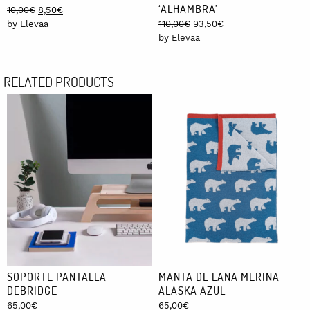
‘ALHAMBRA’
Original
Current
10,00
€
8,50
€
price
price
Original
Current
by Elevaa
110,00
€
93,50
€
was:
is:
price
price
by Elevaa
10,00€.
8,50€.
was:
is:
110,00€.
93,50€.
RELATED PRODUCTS
SOPORTE PANTALLA
MANTA DE LANA MERINA
DEBRIDGE
ALASKA AZUL
65,00
€
65,00
€