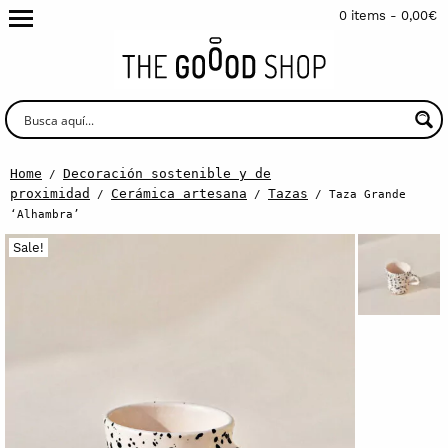
0 items -
0,00
€
Home
Decoración sostenible y de
/
proximidad
Cerámica artesana
Tazas
/
/
/ Taza Grande
‘Alhambra’
Sale!