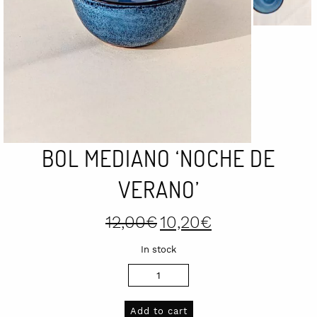
BOL MEDIANO ‘NOCHE DE
VERANO’
Original
Current
12,00
€
10,20
€
price
price
was:
is:
In stock
12,00€.
10,20€.
Bol
Mediano
'Noche
Add to cart