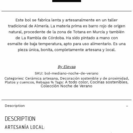
de
Verano'
quantity
Este bol se fabrica lenta y artesanalmente en un taller
tradicional de Almería. La materia prima es barro rojo de origen
natural, procedente de la zona de Totana en Murcia y también
de La Rambla de Córdoba. Ha sido pintado a mano con
esmalte de baja temperatura, apto para uso alimentario. Es una
pieza única, bonita, completamente artesana y local.
By
Elevaa
SKU:
bol-mediano-noche-de-verano
Categories:
Cerámica artesana
,
Decoración sostenible y de proximidad
,
A todo color
Cocinas sostenibles
Platos y cuencos
,
Rebajas %
Tags:
,
,
Colección Noche de Verano
Description
DESCRIPTION
ARTESANÍA LOCAL: