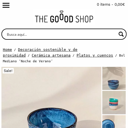
0 items -
0,00
€
Home
Decoración sostenible y de
/
proximidad
Cerámica artesana
Platos y cuencos
/
/
/ Bol
Mediano ‘Noche de Verano’
Sale!