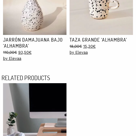
JARRÓN DAMAJUANA BAJO
TAZA GRANDE ‘ALHAMBRA’
‘ALHAMBRA’
Original
Current
18,00
€
15,30
€
Original
Current
price
price
110,00
€
93,50
€
by Elevaa
price
price
was:
is:
by Elevaa
was:
is:
18,00€.
15,30€.
110,00€.
93,50€.
RELATED PRODUCTS