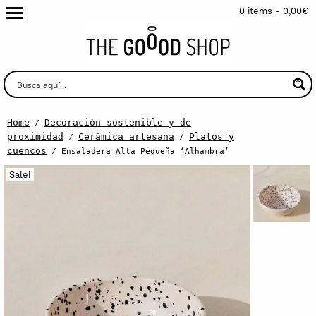
0 items -
0,00
€
Home
Decoración sostenible y de
/
proximidad
Cerámica artesana
Platos y
/
/
cuencos
/ Ensaladera Alta Pequeña ‘Alhambra’
Sale!