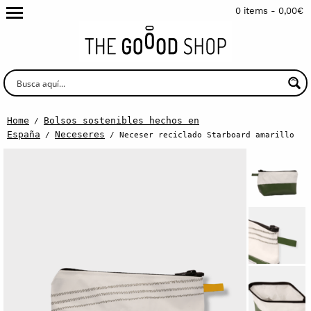
0 items -
0,00
€
Home
Bolsos sostenibles hechos en
/
España
Neceseres
/
/ Neceser reciclado Starboard amarillo