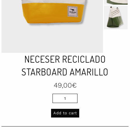
NECESER RECICLADO
STARBOARD AMARILLO
49,00
€
Neceser
reciclado
Starboard
Add to cart
amarillo
quantity