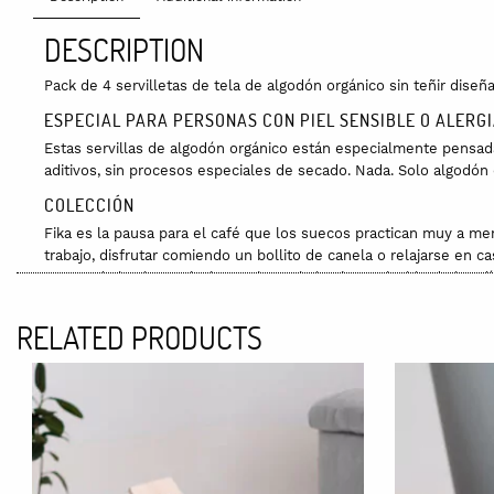
DESCRIPTION
Pack de 4 servilletas de tela de algodón orgánico sin teñir dis
ESPECIAL PARA PERSONAS CON PIEL SENSIBLE O ALERG
Estas servillas de algodón orgánico están especialmente pensadas 
aditivos, sin procesos especiales de secado. Nada. Solo algodón o
COLECCIÓN
Fika es la pausa para el café que los suecos practican muy a m
trabajo, disfrutar comiendo un bollito de canela o relajarse en 
oscuro de los largos inviernos hasta la luz interminable de los d
SOSTENIBILIDAD
RELATED PRODUCTS
Los manteles, servilletas y cojines de algodón orgánico de Hazi
certificado GOTS
, que garantiza el cultivo ecológico y condicione
se hila y tiñe con tintes ecológicos en Portugal y se confeccion
MATERIA PRIMA:
100% algodón orgánico sin teñir con certificado GOTS y garantí
MEDIDAS: