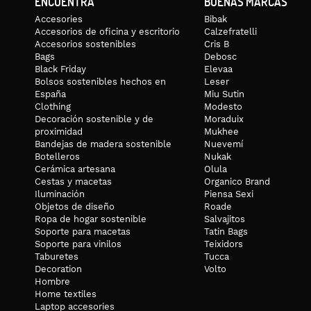
ENCUENTRA
BUENAS MARCAS
Eslovenia, Eslovenia, Suecia y Suiza
Accesories
Bibak
-Si estás en otro país, ponte en contacto con nosotras y encont
Accesorios de oficina y escritorio
Calzefratelli
Accesorios sostenibles
Cris B
Bags
Debosc
Black Friday
Elevaa
Bolsos sostenibles hechos en
Leser
España
Miu Sutin
Clothing
Modesto
Decoración sostenible y de
Moraduix
proximidad
Mukhee
Bandejas de madera sostenible
Nuevemí
Botelleros
Nukak
Cerámica artesana
Olula
Cestas y macetas
Organico Brand
Iluminación
Piensa Sexi
Objetos de diseño
Roade
Ropa de hogar sostenible
Salvajitos
Soporte para macetas
Tatin Bags
Soporte para vinilos
Teixidors
Taburetes
Tucca
Decoration
Volto
Hombre
Home textiles
Laptop accesories