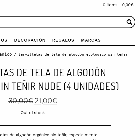
0 items -
0,00
€
IOS
DECORACIÓN
REGALOS
MARCAS
ánico
/ Servilletas de tela de algodón ecológico sin teñir
TAS DE TELA DE ALGODÓN
IN TEÑIR NUDE (4 UNIDADES)
Original
Current
30,00
€
21,00
€
price
price
was:
is:
Out of stock
30,00€.
21,00€.
letas de algodón orgánico sin teñir, especialmente