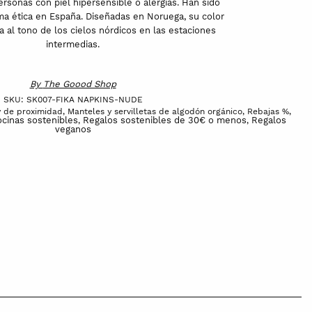
rsonas con piel hipersensible o alergias. Han sido
ma ética en España. Diseñadas en Noruega, su color
a al tono de los cielos nórdicos en las estaciones
intermedias.
By
The Goood Shop
SKU:
SK007-FIKA NAPKINS-NUDE
y de proximidad
,
Manteles y servilletas de algodón orgánico
,
Rebajas %
,
cinas sostenibles
Regalos sostenibles de 30€ o menos
Regalos
,
,
veganos