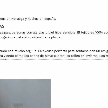
eñadas en Noruega y hechas en España.
IAS
para personas con alergias o piel hipersensible. El tejido es 100% ecoló
rgánico en el color original de la planta.
enudo con mucho orgullo. La excusa perfecta para sentarse con un ami
casa viendo cómo los copos de nieve cubren las calles en invierno. Los 
ías de verano.
a están diseñados en Noruega y fabricados en España. El tejido de toda
s de trabajo dignas en todas las fases de la fabricación. Su trazabilida
an todas las piezas en Barcelona. El algodón cuenta además con la garan
a OCCGuarantee