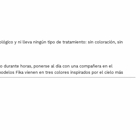
gico y ni lleva ningún tipo de tratamiento: sin coloración, sin
go durante horas, ponerse al día con una compañera en el
modelos Fika vienen en tres colores inspirados por el cielo más
 la ropa de hogar de Hazia es 100% algodón orgánico con
d es 100% transparente: el algodón orgánico se cultiva en Turquía,
tía
OCCGuarantee
.